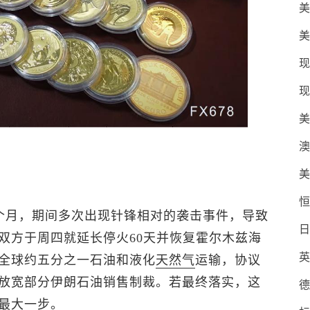
美
美
现
现
美
澳
美
恒
三个月，期间多次出现针锋相对的袭击事件，导致
日
双方于周四就延长停火60天并恢复霍尔木兹海
英
全球约五分之一石油和液化
天然气
运输，协议
放宽部分伊朗石油销售制裁。若最终落实，这
德
最大一步。