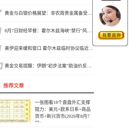
黄金与白银价格展望：非农周贵金属备受关注，黄金测试关键突破位
8月7日财经早餐：霍尔木兹海峡“禁行”风波再起，油价急涨金价承压，非农夜市场博弈加剧
美伊迎来缓和窗口 霍尔木兹临时协议临近落地
黄金交易提醒：伊朗“初步法案”助油价反弹逾3%，金价小幅承压，非农重磅来袭！
推荐文章
一张图看18个直盘外汇支撑
阻力：美元+欧系日系+商品
货币+新兴货币(2026年8月7
日)