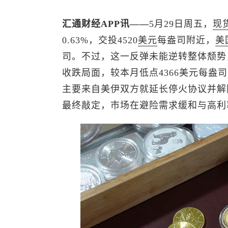
汇通财经APP讯——
5月29日周五，
现
0.63%，交投4520
美元
每盎司附近，
美
司。不过，这一反弹未能逆转整体颓势
收跌局面，较本月低点4366美元每盎
主要来自美伊双方就延长停火协议并解
最终敲定，市场在避险需求缓和与高利