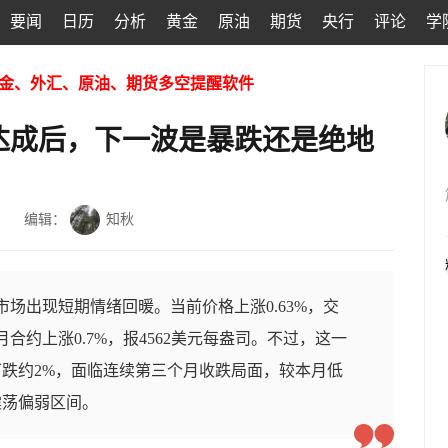
要闻
日历
分析
黄金
原油
期货
央行
评论
学
金、外汇、原油、期货多空提醒软件
达成后，下一波是暴跌还是绝地
编辑：
知秋
市场出现短期情绪回暖。当前价格上涨0.63%，交
月合约上涨0.7%，报4562美元每盎司。不过，这一
跌约2%，面临连续第三个月收跌局面，较本月低
震荡偏弱区间。