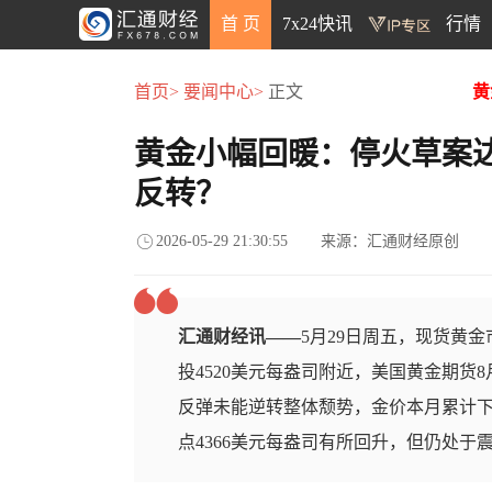
首 页
7x24快讯
行情
首页>
要闻中心>
正文
黄
黄金小幅回暖：停火草案
反转？
2026-05-29 21:30:55
来源：汇通财经原创
汇通财经讯——
5月29日周五，现货黄金
投4520美元每盎司附近，美国黄金期货8
反弹未能逆转整体颓势，金价本月累计下
点4366美元每盎司有所回升，但仍处于