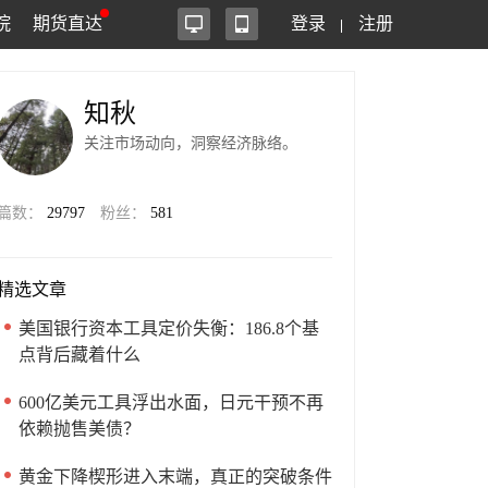
院
期货直达
登录
注册
知秋
关注市场动向，洞察经济脉络。
篇数：
29797
粉丝：
581
精选文章
美国银行资本工具定价失衡：186.8个基
点背后藏着什么
600亿美元工具浮出水面，日元干预不再
依赖抛售美债？
黄金下降楔形进入末端，真正的突破条件