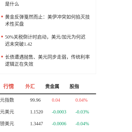
是什么
黄金反弹戛然而止：美伊冲突如何掐灭技
术性买盘
50%关税倒计时启动，美元/加元为何迟
迟未突破1.42
长债遭遇抛售、美元同步走弱，传统利率
逻辑正在失效
行情
外汇
贵金属
股指
元指数
99.96
0.04
0.04%
元美元
1.1520
-0.0003
-0.03%
镑美元
1.3447
-0.0006
-0.04%