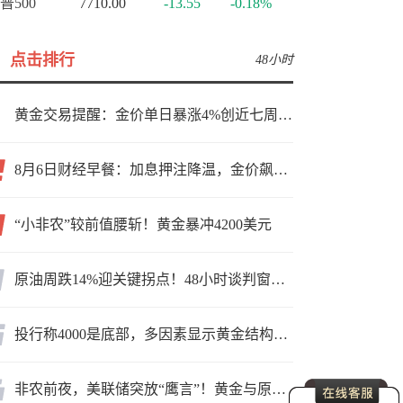
普500
7710.00
-13.55
-0.18%
点击排行
48小时
黄金交易提醒：金价单日暴涨4%创近七周新高，加息预期降温叠加霍尔木兹“暂停信号”，牛市重启了？
8月6日财经早餐：加息押注降温，金价飙升至近两个月高位，地缘缓和预期，美油75关口拉锯
“小非农”较前值腰斩！黄金暴冲4200美元
原油周跌14%迎关键拐点！48小时谈判窗口，暗藏行情变数
投行称4000是底部，多因素显示黄金结构性机会显现
非农前夜，美联储突放“鹰言”！黄金与原油为何联手反攻？