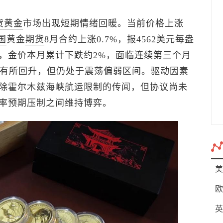
货黄金
市场出现短期情绪回暖。当前价格上涨
国
黄金
期货
8月合约上涨0.7%，报4562美元每盎
，金价本月累计下跌约2%，面临连续第三个月
司有所回升，但仍处于震荡偏弱区间。驱动因素
除霍尔木兹海峡航运限制的传闻，但协议尚未
率预期压制之间维持博弈。
美
欧
英