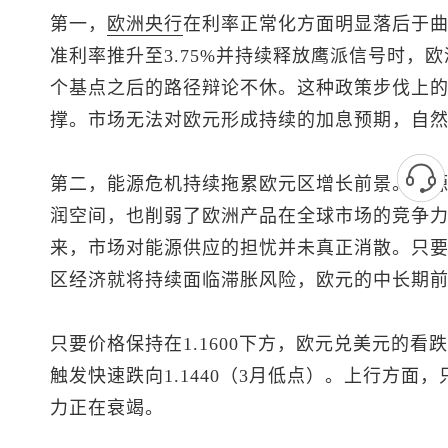
第一，
欧洲央行
在利率正常化方面明显落后于
准利率推升至3.75%并持续释放鹰派信号时，欧
个基点之后的路径辩论不休。这种政策步伐上
撑。市场无法对欧元形成持续的加息预期，自
第二，能源危机持续拖累欧元区增长前景。能
润空间，也削弱了欧洲产品在全球市场的竞争
来，市场对能源供应的担忧并未真正消散。只
区经济就将持续面临滞胀风险，欧元的中长期
只要价格保持在1.1600下方，
欧元兑美元
的看跌
触发快速跌向1.1440（3月低点）。上行方面，
力正在衰竭。