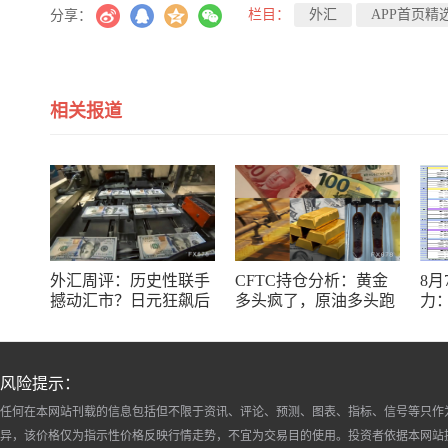
栏目：
外汇
APP首页精
分享：
相关报道
外汇周评：历史性联手
CFTC持仓分析：黄金
8
撼动汇市？日元狂飙后
多头疯了，原油多头跑
力：
回调，非农意外爆冷，
了，日元空头投降了！
银
美元刷新七周低点
十
风险提示：
任何在本网站刊载的信息包括但不限于资讯、评论、预测、图表、指标、信号等只作
异，该价格仅为指示性价格反映行情走势，不宜为交易目的使用。投资者依据本网站