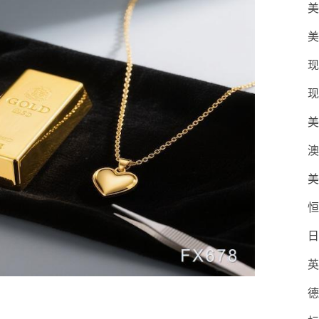
美
美
现
现
美
澳
美
恒
日
英
德