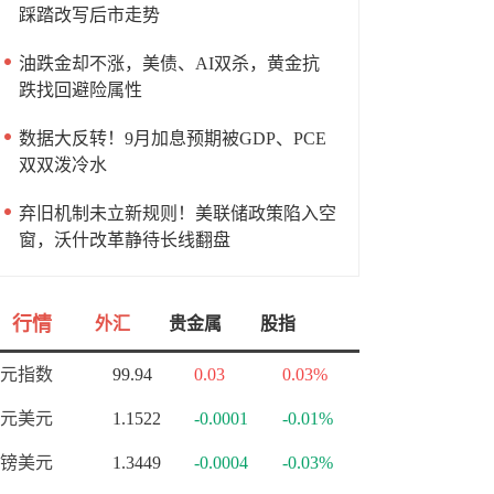
踩踏改写后市走势
油跌金却不涨，美债、AI双杀，黄金抗
跌找回避险属性
数据大反转！9月加息预期被GDP、PCE
双双泼冷水
弃旧机制未立新规则！美联储政策陷入空
窗，沃什改革静待长线翻盘
行情
外汇
贵金属
股指
元指数
99.94
0.03
0.03%
元美元
1.1522
-0.0001
-0.01%
镑美元
1.3449
-0.0004
-0.03%