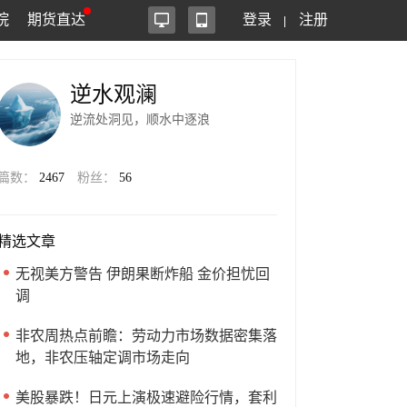
院
期货直达
登录
注册
逆水观澜
逆流处洞见，顺水中逐浪
篇数：
2467
粉丝：
56
精选文章
无视美方警告 伊朗果断炸船 金价担忧回
调
非农周热点前瞻：劳动力市场数据密集落
地，非农压轴定调市场走向
美股暴跌！日元上演极速避险行情，套利