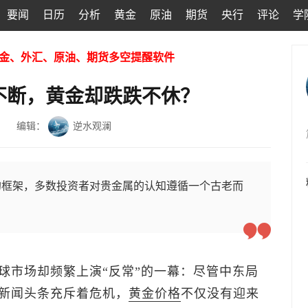
要闻
日历
分析
黄金
原油
期货
央行
评论
学
金、外汇、原油、期货多空提醒软件
不断，黄金却跌跌不休？
编辑：
逆水观澜
的框架，多数投资者对贵金属的认知遵循一个古老而
球市场却频繁上演“反常”的一幕：尽管中东局
新闻头条充斥着危机，
黄金价格
不仅没有迎来