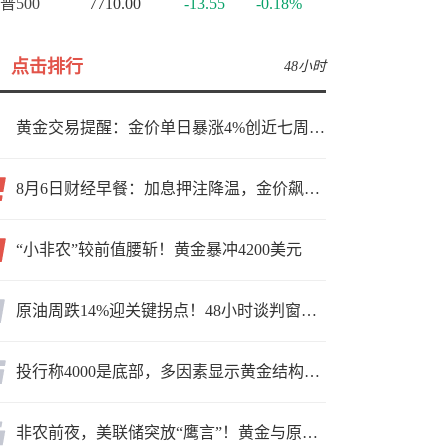
普500
7710.00
-13.55
-0.18%
点击排行
48小时
黄金交易提醒：金价单日暴涨4%创近七周新高，加息预期降温叠加霍尔木兹“暂停信号”，牛市重启了？
8月6日财经早餐：加息押注降温，金价飙升至近两个月高位，地缘缓和预期，美油75关口拉锯
“小非农”较前值腰斩！黄金暴冲4200美元
原油周跌14%迎关键拐点！48小时谈判窗口，暗藏行情变数
投行称4000是底部，多因素显示黄金结构性机会显现
非农前夜，美联储突放“鹰言”！黄金与原油为何联手反攻？