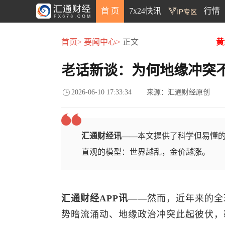
首 页
7x24快讯
行情
首页>
要闻中心>
正文
黄
老话新谈：为何地缘冲突
2026-06-10 17:33:34
来源：汇通财经原创
汇通财经讯——
本文提供了科学但易懂
直观的模型：世界越乱，金价越涨。
汇通财经APP讯——
然而，近年来的全
势暗流涌动、地缘政治冲突此起彼伏，