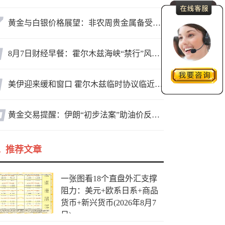
黄金与白银价格展望：非农周贵金属备受关注，黄金测试关键突破位
8月7日财经早餐：霍尔木兹海峡“禁行”风波再起，油价急涨金价承压，非农夜市场博弈加剧
美伊迎来缓和窗口 霍尔木兹临时协议临近落地
黄金交易提醒：伊朗“初步法案”助油价反弹逾3%，金价小幅承压，非农重磅来袭！
推荐文章
一张图看18个直盘外汇支撑
阻力：美元+欧系日系+商品
货币+新兴货币(2026年8月7
日)