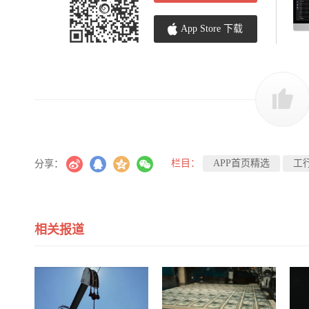
App Store 下载
栏目：
APP首页精选
工
分享：
相关报道