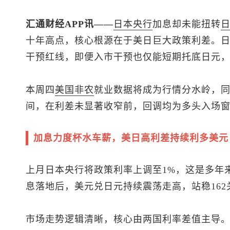
汇通财经APP讯——
日本央行
加息却未能扭转
十年高点，核心根源在于美日巨大政策利差。
干预红线，即便入市干预也仅能短期托底日元
本周四
美国
非农
就业数据将成为行情分水岭，
间，在利差未显著收窄前，回调均为多头入场
加息力度杯水车薪，美日高利差持续利多美元
上月日本央行将政策利率上调至1%，这是多年
息落地后，
美元兑日元
持续震荡走高，站稳16
市场走势逻辑清晰，核心由两国利率差值主导