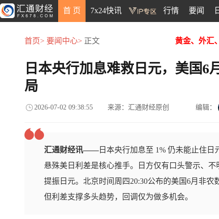
首 页
7x24快讯
行情
要闻
首页>
要闻中心>
正文
黄金、外汇
日本央行加息难救日元，美国6
局
2026-07-02 09:38:55
来源：汇通财经原创
编辑：
汇通财经讯——
日本央行加息至 1% 仍未能止住
悬殊美日利差是核心推手。日方仅有口头警示、不
提振日元。北京时间周四20:30公布的美国6月非
但利差支撑多头趋势，回调仅为做多机会。