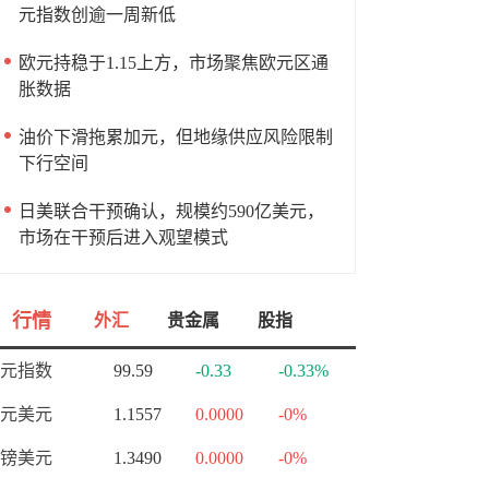
元指数创逾一周新低
欧元持稳于1.15上方，市场聚焦欧元区通
胀数据
油价下滑拖累加元，但地缘供应风险限制
下行空间
日美联合干预确认，规模约590亿美元，
市场在干预后进入观望模式
行情
外汇
贵金属
股指
元指数
99.59
-0.33
-0.33%
元美元
1.1557
0.0000
-0%
镑美元
1.3490
0.0000
-0%