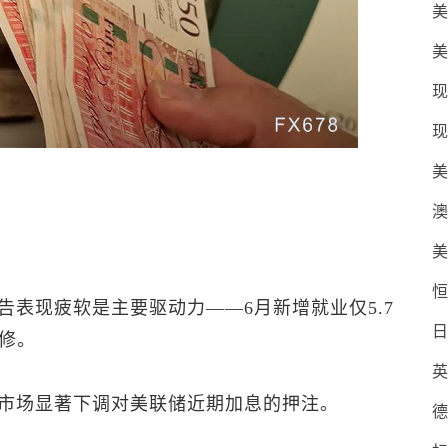
美
美
现
现
美
澳
美
恒
告表现疲软是主要驱动力——6月新增就业仅5.7
日
修。
英
市场显著下调对美联储近期加息的押注。
德