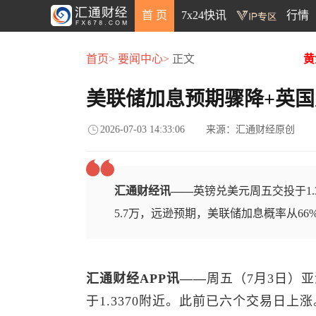
首 页
7x24快讯
行情
首页>
要闻中心>
正文
黄
美联储加息预期骤降+英
2026-07-03 14:33:06
来源：汇通财经原创
汇通财经讯——
英镑兑美元周五交投于1.
5.7万，远逊预期，美联储加息概率从6
汇通财经APP讯——
周五（7月3日）
于1.3370附近。此前已六个交易日上涨