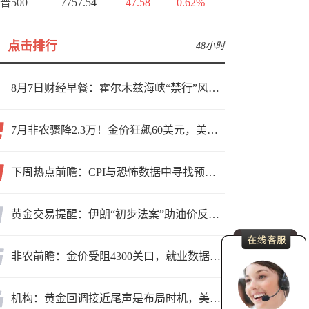
普500
7757.54
47.58
0.62%
点击排行
48小时
8月7日财经早餐：霍尔木兹海峡“禁行”风波再起，油价急涨金价承压，非农夜市场博弈加剧
7月非农骤降2.3万！金价狂飙60美元，美联储9月加息预期瞬间崩塌
下周热点前瞻：CPI与恐怖数据中寻找预期差
黄金交易提醒：伊朗“初步法案”助油价反弹逾3%，金价小幅承压，非农重磅来袭！
非农前瞻：金价受阻4300关口，就业数据是“火上浇油”还是“釜底抽薪”？
机构：黄金回调接近尾声是布局时机，美元后市或走弱转为利多因素