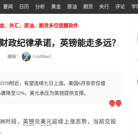
要闻
日历
分析
黄金
原油
期货
央行
评论
学
金、外汇、原油、期货多空提醒软件
国财政纪律承诺，英镑能走多远？
编辑：
GoldMan3
3370附近，有望连续七日上涨。美国6月非农仅增
6%骤降至52%，美元承压为英镑提供支撑。
亚洲时段，
英镑
兑
美元
延续上涨态势，当前交投
。