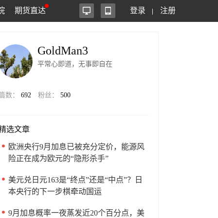
院
期货直达
登录
注册
GoldMan3
平常心即道，无事即自在
篇数：
692
粉丝：
500
精选文章
欧洲央行9月加息已被充分定价，能源风
险正在成为欧元的“隐形杀手”
美元兑日元163是“终点”还是“中点”？日
本央行的下一步棋牵动国运
9月加息概率一夜蒸发近20个百分点，美