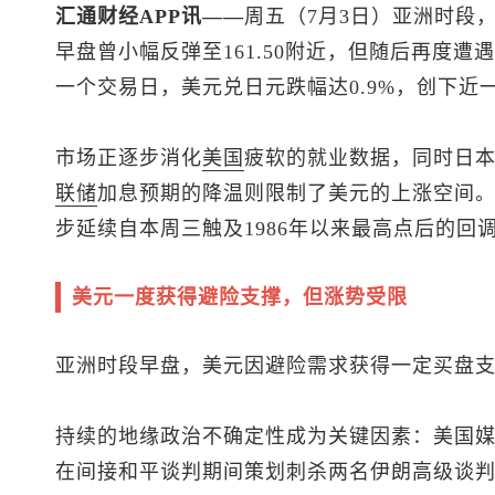
汇通财经APP讯——
周五（7月3日）亚洲时段
早盘曾小幅反弹至161.50附近，但随后再度遭遇
一个交易日，
美元兑日元
跌幅达0.9%，创下
市场正逐步消化
美国
疲软的就业数据，同时日
联储
加息预期的降温则限制了美元的上涨空间
步延续自本周三触及1986年以来最高点后的回
美元一度获得避险支撑，但涨势受限
亚洲时段早盘，美元因避险需求获得一定买盘
持续的地缘政治不确定性成为关键因素：美国
在间接和平谈判期间策划刺杀两名伊朗高级谈