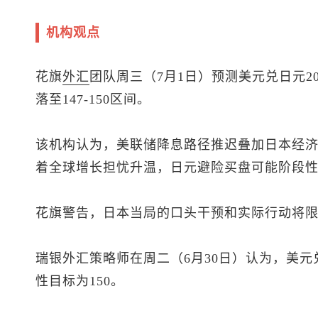
机构观点
花旗
外汇
团队周三（7月1日）预测
美元兑日元
2
落至147-150区间。
该机构认为，美联储降息路径推迟叠加日本经
着全球增长担忧升温，日元避险买盘可能阶段
花旗警告，日本当局的口头干预和实际行动将
瑞银外汇策略师在周二（6月30日）认为，
美元
性目标为150。