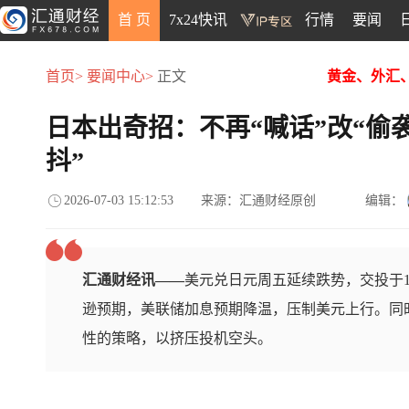
首 页
7x24快讯
行情
要闻
首页>
要闻中心>
正文
黄金、外汇
日本出奇招：不再“喊话”改“偷
抖”
2026-07-03 15:12:53
来源：汇通财经原创
编辑：
汇通财经讯——
美元兑日元周五延续跌势，交投于16
逊预期，美联储加息预期降温，压制美元上行。同时
性的策略，以挤压投机空头。