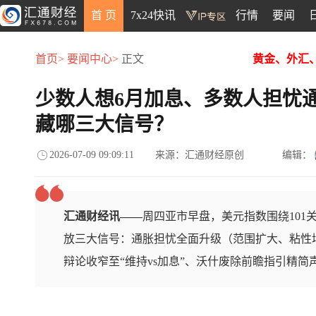
首 页
7x24快讯
行情
要闻
首页>
要闻中心>
正文
黄金、外汇
少数人想6月加息、多数人担忧
藏哪三大信号？
2026-07-09 09:09:11
来源：汇通财经原创
编辑：
汇通财经讯——
周四亚市早盘，美元指数围绕101
放三大信号：通胀担忧全面升级（范围扩大、粘性
辩论收窄至“维持vs加息”、沃什废除前瞻指引精简