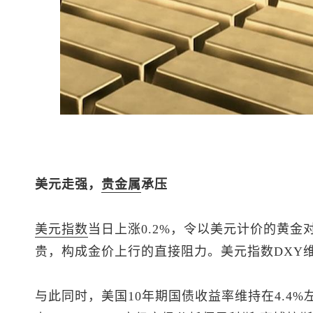
美元走强，
贵金属
承压
美元指数
当日上涨0.2%，令以美元计价的黄
贵，构成金价上行的直接阻力。
美元指数
DXY
与此同时，美国10年期国债收益率维持在4.4