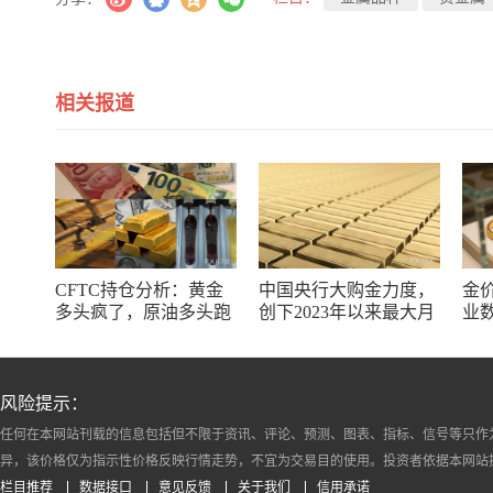
相关报道
CFTC持仓分析：黄金
中国央行大购金力度，
金
多头疯了，原油多头跑
创下2023年以来最大月
业
了，日元空头投降了！
度购金规模
储
风险提示：
任何在本网站刊载的信息包括但不限于资讯、评论、预测、图表、指标、信号等只作
异，该价格仅为指示性价格反映行情走势，不宜为交易目的使用。投资者依据本网站
栏目推荐
数据接口
意见反馈
关于我们
信用承诺