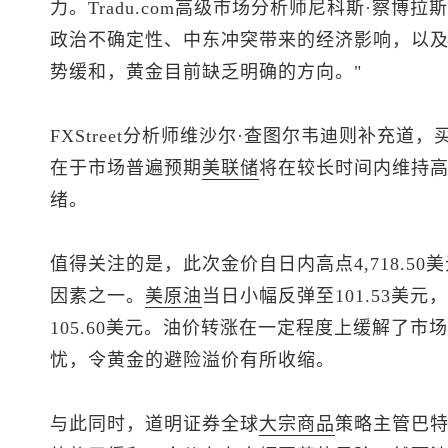
力。Tradu.com高级市场分析师尼科斯·察博
政治不确定性、中东冲突带来的经济影响，以
势缓和，黄金目前缺乏明确的方向。"
FXStreet分析师维沙尔·查图尔韦迪则补充
在于市场普遍预期
美联储
将在较长时间内维持
绪。
值得关注的是，此次金价自日内高点4,718.50
因素之一。
美原油
当日小幅反弹至101.53美元，
105.60美元。油价转涨在一定程度上缓解了
忧，令黄金的避险溢价有所收缩。
与此同时，道明证券全球
大宗商品
策略主管巴特