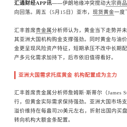
汇通财经APP讯——
伊朗地缘冲突搅动
大宗商
向回落。周五（5月15日）亚市，
现货黄金
一度下
汇丰首席
贵金属
分析师认为，黄金当下走势并
其亚洲大国机构购金支撑强劲。同时黄金与油价历
金更呈现风险资产特征，短期承压不改中长期
产多元化需求加持下，后市依旧值得看好。
亚洲大国需求托底黄金 机构配置成为主力
汇丰首席贵金属分析师詹姆斯·斯蒂尔（James 
行，但黄金实际需求保持强劲。亚洲大国市场
溢价维持在每盎司20美元左右，折射出国内买
转向机构大额金条配置。