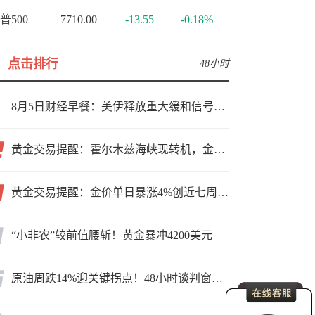
普500
7710.00
-13.55
-0.18%
点击排行
48小时
8月5日财经早餐：美伊释放重大缓和信号，现货黄金高位持稳，美油重挫超6%
黄金交易提醒：霍尔木兹海峡现转机，金价小幅反弹，能否借就业数据再上新台阶？
黄金交易提醒：金价单日暴涨4%创近七周新高，加息预期降温叠加霍尔木兹“暂停信号”，牛市重启了？
“小非农”较前值腰斩！黄金暴冲4200美元
原油周跌14%迎关键拐点！48小时谈判窗口，暗藏行情变数