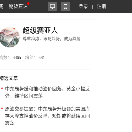
院
期货直达
登录
注册
超级赛亚人
尊重趋势，跟随趋势，成为趋势
篇数：
3365
粉丝：
581
精选文章
中东局势缓和推动油价回落，黄金小幅反
弹，维持区间震荡
原油交易提醒：中东局势升级叠加美国库
存大降支撑油价反弹，短期或将延续区间
震荡