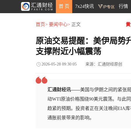
首 页
7x24快讯
行情
首页>
要闻中心>
正文
黄
原油交易提醒：美伊局势
支撑附近小幅震荡
2026-05-28 09:30:05
来源：汇通财经原创
汇通财经讯——
美国与伊朗之间的紧张
动WTI原油价格围绕90美元震荡。与
趋紧的预期。投资者正在关注晚间EIA
通胀前景带来的影响。