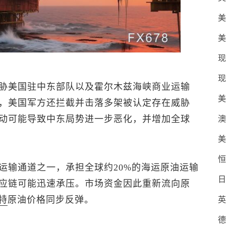
美
美
现
现
胁美国驻中东部队以及霍尔木兹海峡商业运输
美
，美国军方还拦截并击落多架被认定存在威胁
动可能导致中东局势进一步恶化，并增加全球
澳
美
恒
运输通道之一，承担全球约20%的海运原油运输
日
应链可能迅速承压。市场资金因此重新流向原
特
原油
价格同步反弹。
英
德