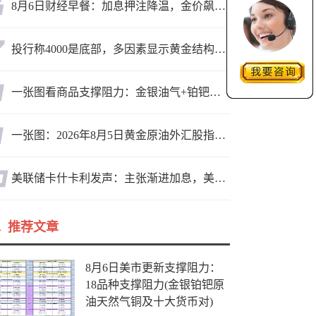
8月6日财经早餐：加息押注降温，金价飙升至近两个月高位，地缘缓和预期，美油75关口拉锯
投行称4000是底部，多因素显示黄金结构性机会显现
一张图看商品支撑阻力：金银油气+铂钯铜农产品期货(2026年8月5日)
一张图：2026年8月5日黄金原油外汇股指“枢纽点+多空持仓信号”一览
美联储卡什卡利发声：主张渐进加息，美联储内部政策分歧
推荐文章
8月6日美市更新支撑阻力：
18品种支撑阻力(金银铂钯原
油天然气铜及十大货币对)