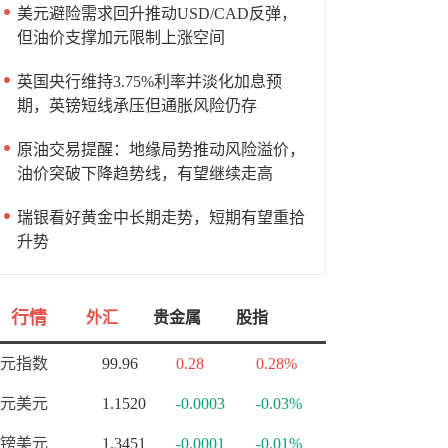
美元避险需求回升推动USD/CAD反弹，
但油价支撑加元限制上涨空间
英国央行维持3.75%利率并淡化加息预
期，英镑短线承压但通胀风险仍存
原油交易提醒：地缘局势推动风险溢价，
油价突破下降趋势线，有望继续走高
瑞银看好黄金中长期走势，短期有望重拾
升势
行情
外汇
贵金属
股指
元指数
99.96
0.28
0.28%
元美元
1.1520
-0.0003
-0.03%
镑美元
1.3451
-0.0001
-0.01%