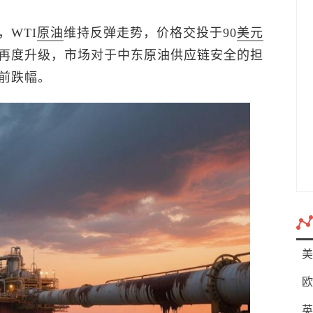
，WTI
原油
维持反弹走势，价格交投于90
美元
再度升级，市场对于中东原油供应链安全的担
前跌幅。
美
欧
英