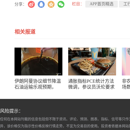
栏目：
APP首页精选
工
分享：
相关报道
伊朗阿曼协议细节降温
通胀指标PCE统计方法
非
石油运输乐观预期，
微调，参议员沃伦要求
场
WTI油价顺势攀升
商务部解释
风险提示：
任何在本网站刊载的信息包括但不限于资讯、评论、预测、图表、指标、信号等只作
异，该价格仅为指示性价格反映行情走势，不宜为交易目的使用。投资者依据本网站