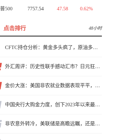
普500
7757.54
47.58
0.62%
点击排行
48小时
CFTC持仓分析：黄金多头疯了，原油多头跑了，日元空头投降了！
外汇周评：历史性联手撼动汇市？日元狂飙后回调，非农意外爆冷，美元刷新七周低点
金价大涨：美国非农就业数据表现平平，美联储加息预期遭重创
中国央行大购金力度，创下2023年以来最大月度购金规模
非农意外转冷，美联储是高瞻远瞩，还是政治默契？