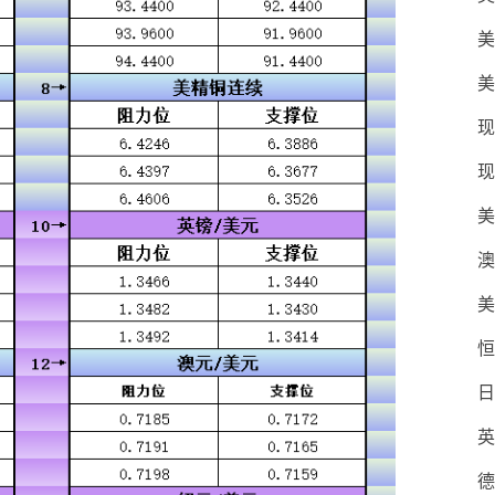
美
美
现
现
美
澳
美
恒
日
英
德