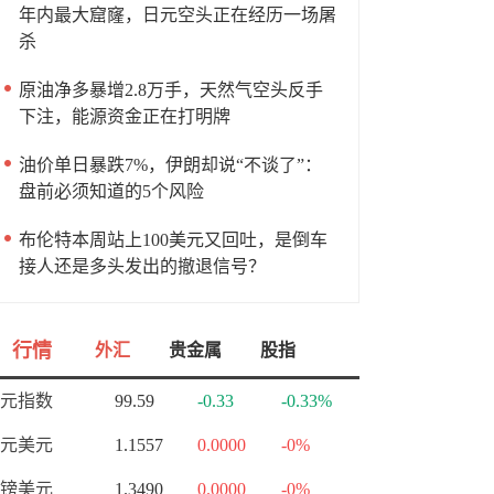
年内最大窟窿，日元空头正在经历一场屠
杀
原油净多暴增2.8万手，天然气空头反手
下注，能源资金正在打明牌
油价单日暴跌7%，伊朗却说“不谈了”：
盘前必须知道的5个风险
布伦特本周站上100美元又回吐，是倒车
接人还是多头发出的撤退信号？
行情
外汇
贵金属
股指
元指数
99.59
-0.33
-0.33%
元美元
1.1557
0.0000
-0%
镑美元
1.3490
0.0000
-0%