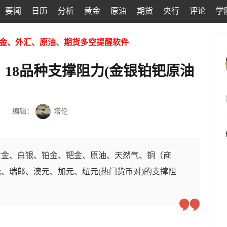
要闻
日历
分析
黄金
原油
期货
央行
评论
学
金、外汇、原油、期货多空提醒软件
：18品种支撑阻力(金银铂钯原油
编辑：
塔伦
黄金、白银、铂金、钯金、原油、天然气、铜（商
、瑞郎、澳元、加元、纽元(热门货币对)的支撑阻