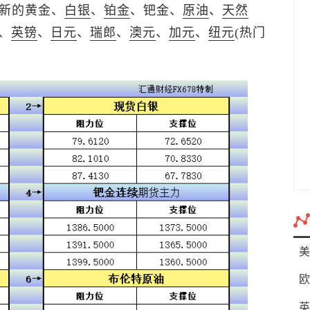
更新的黄金、
白银
、
铂金
、钯金、
原油
、
天然
、
英镑
、
日元
、
瑞郎
、
澳元
、
加元
、
纽元
(热门
美
欧
英