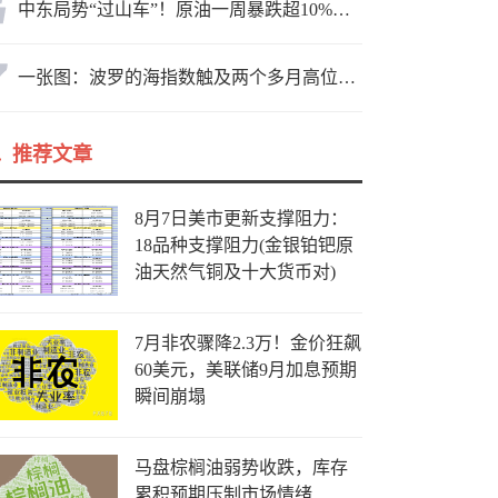
中东局势“过山车”！原油一周暴跌超10%，霍尔木兹海峡谈判成最大变数
一张图：波罗的海指数触及两个多月高位，周线大幅收涨
推荐文章
8月7日美市更新支撑阻力：
18品种支撑阻力(金银铂钯原
油天然气铜及十大货币对)
7月非农骤降2.3万！金价狂飙
60美元，美联储9月加息预期
瞬间崩塌
马盘棕榈油弱势收跌，库存
累积预期压制市场情绪