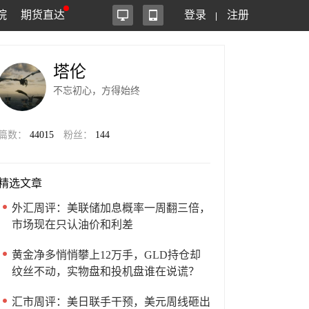
院
期货直达
登录
注册
塔伦
不忘初心，方得始终
篇数：
44015
粉丝：
144
精选文章
外汇周评：美联储加息概率一周翻三倍，
市场现在只认油价和利差
黄金净多悄悄攀上12万手，GLD持仓却
纹丝不动，实物盘和投机盘谁在说谎？
汇市周评：美日联手干预，美元周线砸出