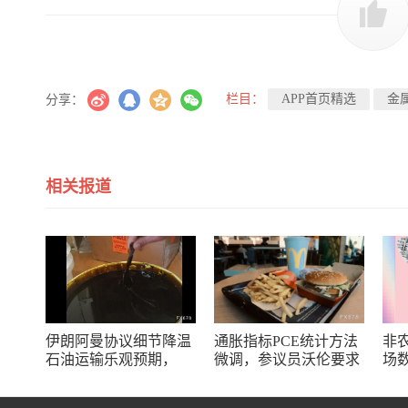
栏目：
APP首页精选
金
分享：
相关报道
伊朗阿曼协议细节降温
通胀指标PCE统计方法
非
石油运输乐观预期，
微调，参议员沃伦要求
场
WTI油价顺势攀升
商务部解释