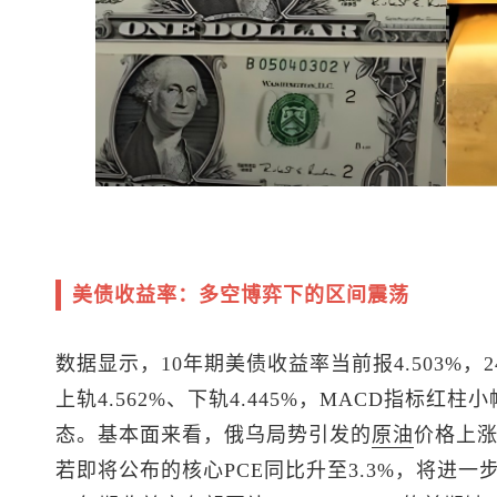
美债收益率：多空博弈下的区间震荡
数据显示，10年期美债收益率当前报4.503%，2
上轨4.562%、下轨4.445%，MACD指标
态。基本面来看，俄乌局势引发的
原油
价格上
若即将公布的核心PCE同比升至3.3%，将进一