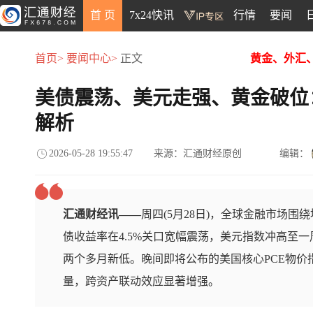
首 页
7x24快讯
行情
要闻
首页>
要闻中心>
正文
黄金、外汇
美债震荡、美元走强、黄金破位
解析
2026-05-28 19:55:47
来源：汇通财经原创
编辑：
汇通财经讯——
周四(5月28日)，全球金融市场
债收益率在4.5%关口宽幅震荡，美元指数冲高至一
两个多月新低。晚间即将公布的美国核心PCE物价指
量，跨资产联动效应显著增强。