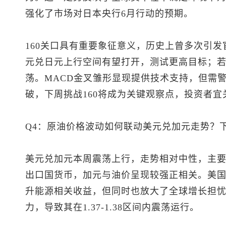
强化了市场对日本央行6月行动的预期。
160关口具有重要象征意义，历史上曾多次引
元兑日元
上行空间有望打开，测试更高目标；若遇
荡。MACD金叉雏形显现提供技术支持，但需
破，下周挑战160将成为关键观察点，投资者
Q4：原油价格波动如何联动
美元兑加元
走势？
美元兑加元
本周震荡上行，走势相对中性，主
出口国货币，加元与油价呈现较强正相关。美
升能源相关收益，但同时也放大了全球增长担
力，导致其在1.37-1.38区间内震荡运行。