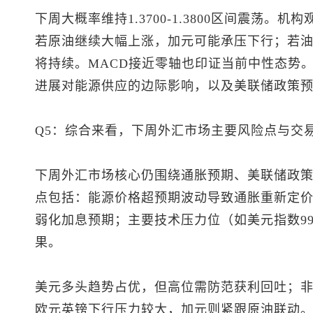
下周大概率维持1.3700-1.3800区间震荡
若原油继续大幅上涨，加元可能承压下行；若
将持续。MACD接近零轴也印证当前中性态势
进展对能源供应的边际影响，以及美联储政策
Q5：综合来看，下周外汇市场主要风险点与交
下周外汇市场核心仍围绕通胀预期、美联储政
点包括：能源价格超预期波动导致通胀重新定
弱化加息预期；主要技术压力位（如
美元指数
9
果。
美元多头趋势占优，但高位需防范获利回吐；
欧元英镑下行压力较大，加元则紧跟原油联动