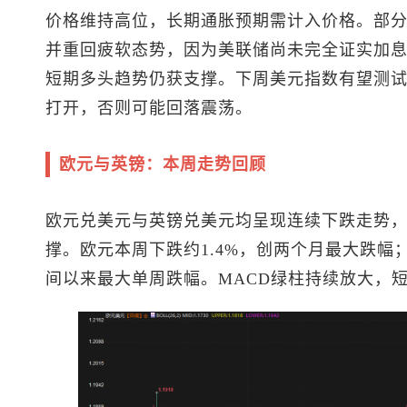
价格维持高位，长期通胀预期需计入价格。部
并重回疲软态势，因为美联储尚未完全证实加
短期多头趋势仍获支撑。下周
美元指数
有望测试9
打开，否则可能回落震荡。
欧元与英镑：本周走势回顾
欧元兑美元
与
英镑兑美元
均呈现连续下跌走势
撑。欧元本周下跌约1.4%，创两个月最大跌幅
间以来最大单周跌幅。MACD绿柱持续放大，