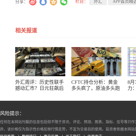
栏目：
外汇
APP首页精
分享：
相关报道
外汇周评：历史性联手
CFTC持仓分析：黄金
8
撼动汇市？日元狂飙后
多头疯了，原油多头跑
力：
回调，非农意外爆冷，
了，日元空头投降了！
银
美元刷新七周低点
十
风险提示：
任何在本网站刊载的信息包括但不限于资讯、评论、预测、图表、指标、信号等只作
异，该价格仅为指示性价格反映行情走势，不宜为交易目的使用。投资者依据本网站