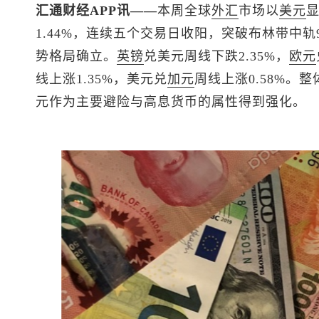
汇通财经APP讯——
本周全球
外汇
市场以
美元
1.44%，连续五个交易日收阳，突破布林带中轨9
势格局确立。
英镑
兑美元
周线下跌2.35%，
欧元
线上涨1.35%，
美元兑
加元
周线上涨0.58%。
元作为主要避险与高息货币的属性得到强化。