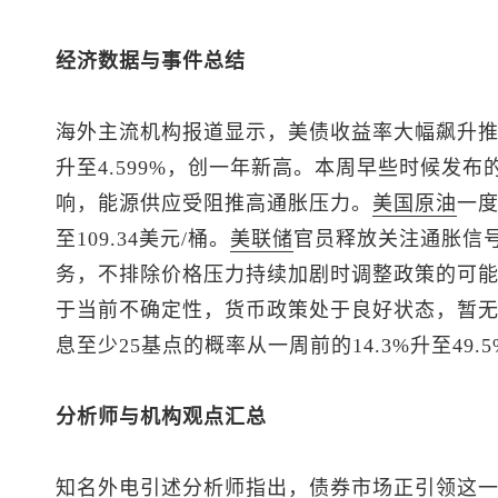
经济数据与事件总结
海外主流机构报道显示，美债收益率大幅飙升推
升至4.599%，创一年新高。本周早些时候发
响，能源供应受阻推高通胀压力。
美国
原油
一度
至109.34美元/桶。
美联储
官员释放关注通胀信
务，不排除价格压力持续加剧时调整政策的可
于当前不确定性，货币政策处于良好状态，暂无
息至少25基点的概率从一周前的14.3%升至49.5
分析师与机构观点汇总
知名外电引述分析师指出，债券市场正引领这