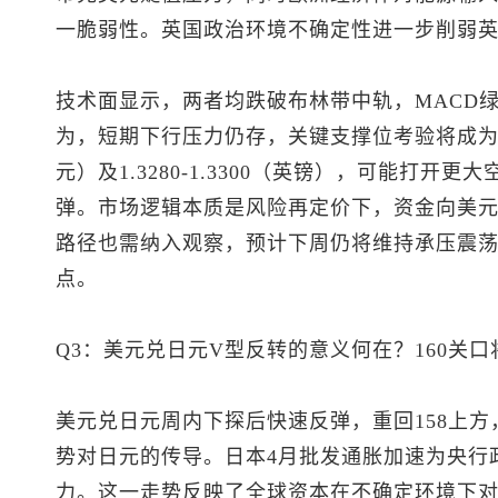
一脆弱性。英国政治环境不确定性进一步削弱
技术面显示，两者均跌破布林带中轨，MACD
为，短期下行压力仍存，关键支撑位考验将成为反弹前
元）及1.3280-1.3300（英镑），可能打
弹。市场逻辑本质是风险再定价下，资金向美
路径也需纳入观察，预计下周仍将维持承压震
点。
Q3：
美元兑日元
V型反转的意义何在？160关
美元兑日元
周内下探后快速反弹，重回158上
势对日元的传导。日本4月批发通胀加速为央行
力。这一走势反映了全球资本在不确定环境下