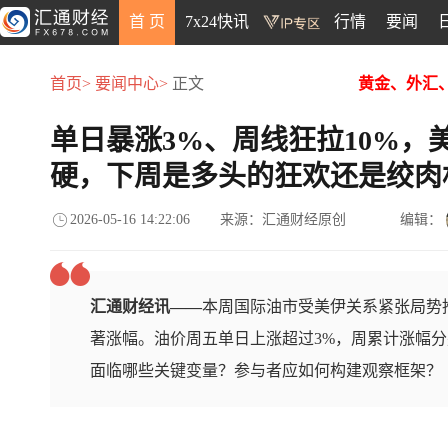
首 页
7x24快讯
行情
要闻
首页>
要闻中心>
正文
黄金、外汇
单日暴涨3%、周线狂拉10%，
硬，下周是多头的狂欢还是绞肉
2026-05-16 14:22:06
来源：汇通财经原创
编辑：
汇通财经讯——
本周国际油市受美伊关系紧张局势
著涨幅。油价周五单日上涨超过3%，周累计涨幅分别达
面临哪些关键变量？参与者应如何构建观察框架？