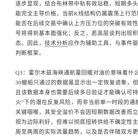
逐步显现，结合布林带中轨有效站稳，短期多
能完全主导价格，当前K线结构仍属震荡上行范
能否在后续交易中确认上方压力位的突破有效
号将得到基本面强化；反之，若高层谈判出现
态。因此，
技术分析
应作为辅助工具，与事件
判断框架。
Q3：霍尔木兹海峡通航量回暖对油价意味着什
30艘船只通过的数据虽显示出一定恢复迹象，但
且该数据本身也需要后续多日验证才能确认可持
火”下的潜在反复风险，而非当前单一时段的通
关键咽喉，其安全溢价不会因短期数据改善而
视为边际利好，但难以彻底扭转供给不确定性
周至两周的实际流量趋势，以及是否伴随双方