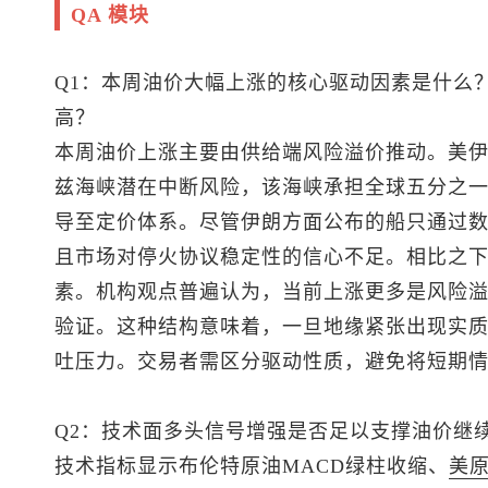
QA 模块
Q1：本周油价大幅上涨的核心驱动因素是什么
高？
本周油价上涨主要由供给端风险溢价推动。美
兹海峡潜在中断风险，该海峡承担全球五分之
导至定价体系。尽管伊朗方面公布的船只通过
且市场对停火协议稳定性的信心不足。相比之
素。机构观点普遍认为，当前上涨更多是风险
验证。这种结构意味着，一旦地缘紧张出现实
吐压力。交易者需区分驱动性质，避免将短期
Q2：技术面多头信号增强是否足以支撑油价继
技术指标显示
布伦特原油
MACD绿柱收缩、
美