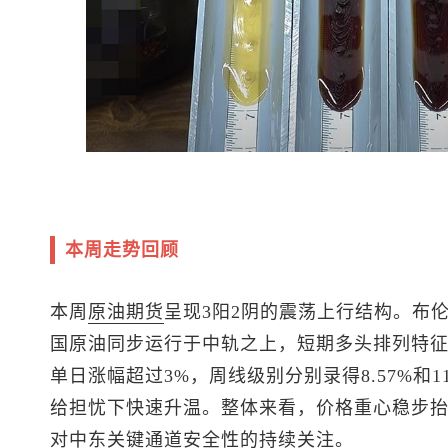
本周走势回顾
本周
原油
期货
呈现3阳2阴的震荡上行结构。
布
国原油同步运行于中轨之上，短期多头排列特
单日涨幅超过3%，周线级别分别录得8.57%和1
给担忧下快速升温。整体来看，价格重心稳步
对中东关键通道安全性的持续关注。