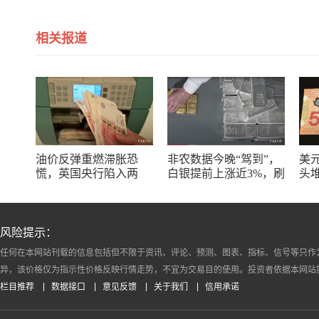
相关报道
油价反弹重燃滞胀恐
非农数据今晚“驾到”，
美
慌，英国央行陷入两
白银提前上涨近3%，刷
头
难，英镑能抗住吗？
新一个半月高点
美
风险提示：
任何在本网站刊载的信息包括但不限于资讯、评论、预测、图表、指标、信号等只作
异，该价格仅为指示性价格反映行情走势，不宜为交易目的使用。投资者依据本网站
栏目推荐
数据接口
意见反馈
关于我们
信用承诺