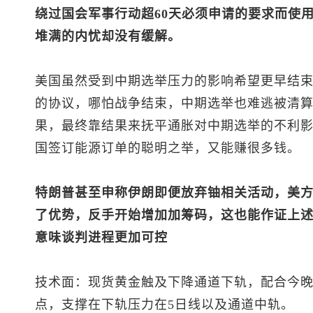
绕过国会军事行动超60天必须申请的要求而使
堆满的内忧却没有缓解。
美国虽然受到中期选举压力的影响希望更早结
的协议，哪怕战争结束，中期选举也难逃被清
果，最终靠结果来抚平通胀对中期选举的不利
国签订能源订单的聪明之举，又能赚很多钱。
特朗普甚至申称伊朗即便放弃铀相关活动，美
了优势，反手开始增加加筹码，这也能作证上
意味谈判进程更加可控
技术面：
现货黄金
触及下降通道下轨，配合今晚
点，支撑在下轨压力在5日线以及通道中轨。