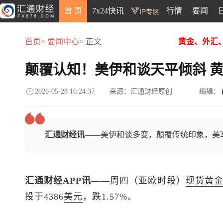
首 页
7x24快讯
行情
要闻
首页>
要闻中心>
正文
黄金、外汇
颠覆认知！美伊和谈天平倾斜 
2026-05-28 16:24:37
来源：汇通财经原创
编辑：
汇通财经讯——
美伊和谈多变，颠覆传统印象，美
汇通财经APP讯——
周四（亚欧时段）
现货黄
投于4386
美元
，跌1.57%。