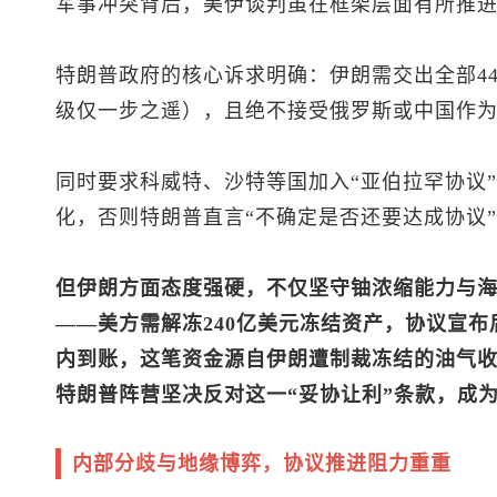
军事冲突背后，美伊谈判虽在框架层面有所推
特朗普政府的核心诉求明确：伊朗需交出全部440
级仅一步之遥），且绝不接受俄罗斯或中国作
同时要求科威特、沙特等国加入“亚伯拉罕协议
化，否则特朗普直言“不确定是否还要达成协议
但伊朗方面态度强硬，不仅坚守铀浓缩能力与海
——美方需解冻240亿美元冻结资产，协议宣布后
内到账，这笔资金源自伊朗遭制裁冻结的油气
特朗普阵营坚决反对这一“妥协让利”条款，成
内部分歧与地缘博弈，协议推进阻力重重