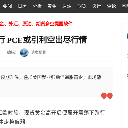
要闻
日历
分析
黄金
原油
期货
央行
评论
学
金、外汇、原油、期货多空提醒软件
行 PCE或引利空出尽行情
编辑：
逆水观澜
息预期升温，叠加美国就业强劲但通胀高企，市场静
亚欧时段，
现货黄金
高开后便展开震荡下跌行
整体走势偏弱。