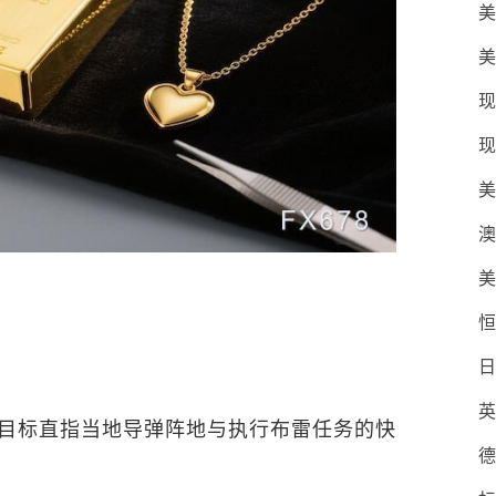
美
美
现
现
美
澳
美
恒
日
英
目标直指当地导弹阵地与执行布雷任务的快
德