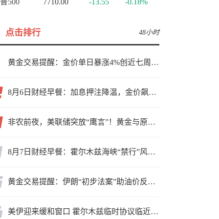
普500
7710.00
-13.55
-0.18%
点击排行
48小时
黄金交易提醒：金价单日暴涨4%创近七周新高，加息预期降温叠加霍尔木兹“暂停信号”，牛市重启了？
8月6日财经早餐：加息押注降温，金价飙升至近两个月高位，地缘缓和预期，美油75关口拉锯
非农前夜，美联储突放“鹰言”！黄金与原油为何联手反攻？
8月7日财经早餐：霍尔木兹海峡“禁行”风波再起，油价急涨金价承压，非农夜市场博弈加剧
黄金交易提醒：伊朗“初步法案”助油价反弹逾3%，金价小幅承压，非农重磅来袭！
美伊迎来缓和窗口 霍尔木兹临时协议临近落地