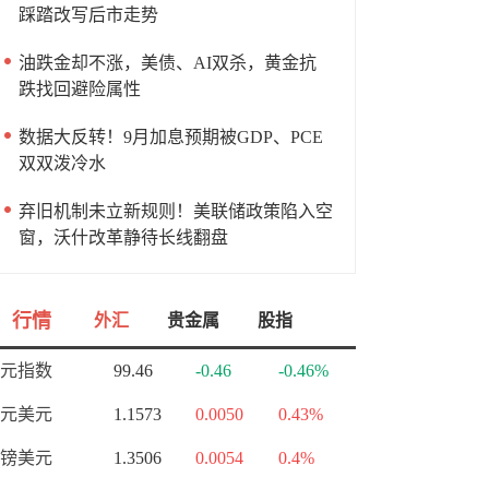
踩踏改写后市走势
油跌金却不涨，美债、AI双杀，黄金抗
跌找回避险属性
数据大反转！9月加息预期被GDP、PCE
双双泼冷水
弃旧机制未立新规则！美联储政策陷入空
窗，沃什改革静待长线翻盘
行情
外汇
贵金属
股指
元指数
99.46
-0.46
-0.46%
元美元
1.1573
0.0050
0.43%
镑美元
1.3506
0.0054
0.4%