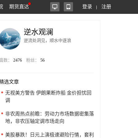
院
期货直达
登录
注册
逆水观澜
逆流处洞见，顺水中逐浪
篇数：
2476
粉丝：
56
精选文章
无视美方警告 伊朗果断炸船 金价担忧回
调
非农周热点前瞻：劳动力市场数据密集落
地，非农压轴定调市场走向
美股暴跌！日元上演极速避险行情，套利