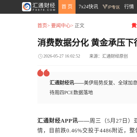
首 页
7x24快讯
行情
首页>
要闻中心>
正文
黄
消费数据分化 黄金承压下
2026-05-27 16:02:52
来源：汇通财经原创
汇通财经讯——
美伊局势反复、全球加
待周四PCE数据落地
汇通财经APP讯——
周三（5月27日）
情，目前跌0.46%交投于4486附近，