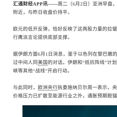
汇通财经APP讯——
周二（6月2日）亚洲早盘
附近，与昨日收盘价持平。
欧元的低开反弹，恰好反映了这两股力量的拉
行鹰派言论提供底部支撑。
据伊朗方面6月1日消息，鉴于以色列在黎巴嫩
过中间人同
美国
的对话。伊朗和“抵抗阵线”计
峡等其他“战线”开启行动。
与此同时，
欧洲央行
执委施纳贝尔周一表示，
价格压力已扩散至能源行业之外，通胀预期脱