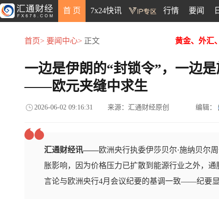
首 页
7x24快讯
行情
要闻
首页>
要闻中心>
正文
黄金、外汇
一边是伊朗的“封锁令”，一边是
——欧元夹缝中求生
2026-06-02 09:16:31
来源：汇通财经原创
编辑：
汇通财经讯——
欧洲央行执委伊莎贝尔·施纳贝尔
胀影响，因为价格压力已扩散到能源行业之外，通
言论与欧洲央行4月会议纪要的基调一致——纪要