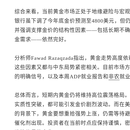
综合来看，当前黄金市场正处于地缘避险与宏
银行虽下调了今年底金价预测至4800美元，但仍维
并强调支撑金价的结构性因素——包括长期不
金需求——依然完好。
分析师Fawad Razaqzada指出，黄金走势
这些因素又都与中东局势紧密相关。目前市场
的明确信号，以及本周ADP就业报告和
非农
就
总体而言，短期内黄金仍将维持高位震荡格局
实质性突破，都可能引发金价剧烈波动。而在
的背景下，黄金要想重拾强势上涨，仍需等待
催化剂出现。投资者在当前时点应保持谨慎，