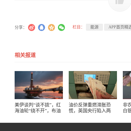
栏目：
能源
APP首页精
分享：
相关报道
美伊谈判“谈不拢”，红
油价反弹重燃滞胀恐
非
海油轮“绕不开”，布油
慌，英国央行陷入两
白
冲上83美元后何去何
难，英镑能抗住吗？
新
从？