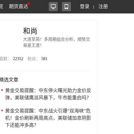
院
期货直达
登录
注册
和尚
大道至简！多周期组合分析，顺势交
易是王道！
篇数：
22352
粉丝：
581
精选文章
黄金交易提醒：中东停火曙光助力金价反
弹，美联储鹰派风暴下，牛市能重启吗？
黄金交易提醒：中东战火引爆“双海峡”危
机！金价刷新两周高点，美联储加息阴影
下还能冲多高？