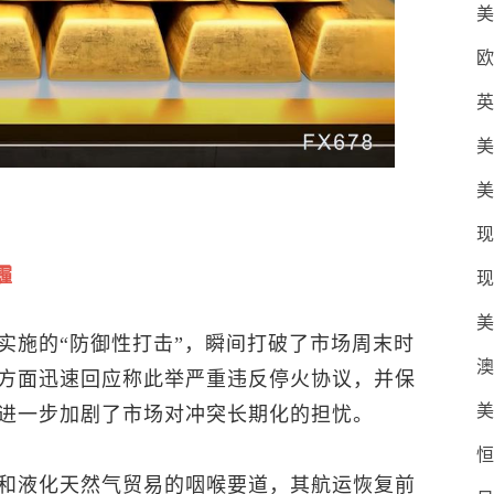
美
欧
英
美
美
现
霾
现
美
实施的“防御性打击”，瞬间打破了市场周末时
澳
方面迅速回应称此举严重违反停火协议，并保
美
进一步加剧了市场对冲突长期化的担忧。
恒
和液化
天然气
贸易的咽喉要道，其航运恢复前