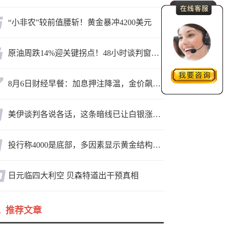
“小非农”较前值腰斩！黄金暴冲4200美元
原油周跌14%迎关键拐点！48小时谈判窗口，暗藏行情变数
8月6日财经早餐：加息押注降温，金价飙升至近两个月高位，地缘缓和预期，美油75关口拉锯
美伊谈判各说各话，这条暗线已让白银涨疯了
投行称4000是底部，多因素显示黄金结构性机会显现
日元临四大利空 贝森特道出干预真相
推荐文章