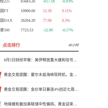
经225
65683.26
-617.18
-0.93%
国FT
10900.60
12.30
0.11%
国DAX
26204.20
77.90
0.3%
普500
7723.53
-12.99
-0.17%
点击排行
48小时
8月5日财经早餐：美伊释放重大缓和信号，现货黄金高位持稳，美油重挫超6%
黄金交易提醒：霍尔木兹海峡现转机，金价小幅反弹，能否借就业数据再上新台阶？
黄金交易提醒：金价单日暴涨4%创近七周新高，加息预期降温叠加霍尔木兹“暂停信号”，牛市重启了？
地缘缓和叠加美联储中性偏鸽，黄金迎来上行窗口