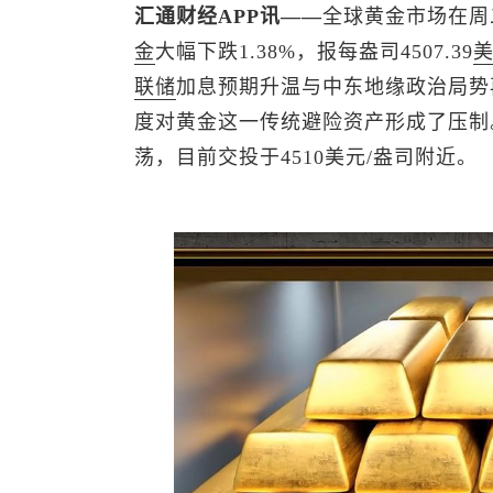
汇通财经APP讯——
全球黄金市场在周
金
大幅下跌1.38%，报每盎司4507.39
联储
加息预期升温与中东地缘政治局势
度对黄金这一传统避险资产形成了压制
荡，目前交投于4510美元/盎司附近。