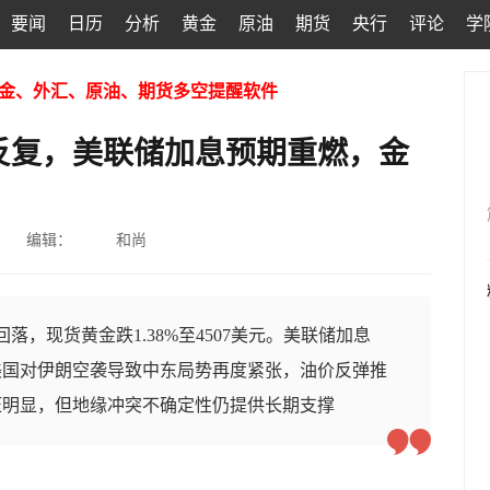
要闻
日历
分析
黄金
原油
期货
央行
评论
学
金、外汇、原油、期货多空提醒软件
反复，美联储加息预期重燃，金
编辑：
和尚
回落，现货黄金跌1.38%至4507美元。美联储加息
美国对伊朗空袭导致中东局势再度紧张，油价反弹推
压明显，但地缘冲突不确定性仍提供长期支撑