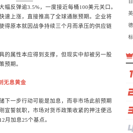
日
大幅反弹逾3.5%，一度接近每桶100美元关口。
英
快速上涨，直接推高了全球通胀预期。企业将
德
使得原本就因战争持续三个月而承压的供应链
标
具的属性本应得到支撑，但现实中却被另一股
策预期。
制无息黄金
储下一步行动可能是加息，而非市场此前预期
刚宣誓就职，市场对货币政策收紧的押注便迅
2月加息25个基点。