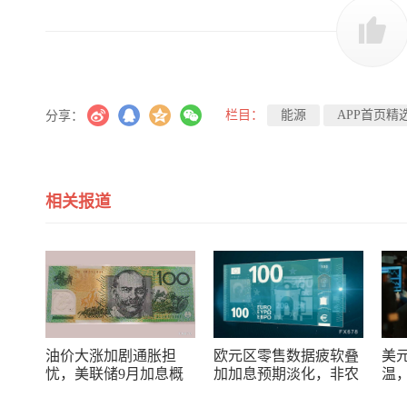
栏目：
能源
APP首页精
分享：
相关报道
油价大涨加剧通胀担
欧元区零售数据疲软叠
美
忧，美联储9月加息概
加加息预期淡化，非农
温
率过半，澳元后市怎么
报告能给欧元“解围”