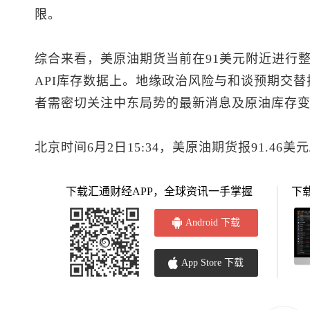
限。
综合来看，
美原油
期货当前在91美元附近进行
API库存数据上。地缘政治风险与和谈预期交
者需密切关注中东局势的最新消息及原油库存
北京时间6月2日15:34，
美原油
期货报91.46美
下载汇通财经APP，全球资讯一手掌握
下
Android 下载
App Store 下载