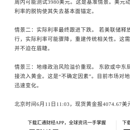
周内可能测试3980美元。这是基准情景。美元
利率的脱钩使其失去基本面锚定。
情景二：实际利率最终跟进下跌。 若美联储释
行，实际利率可能骤降，重建传统相关性。这
并不迫在眉睫。
情景三：地缘政治风险溢价重现。 东欧或中东
接流入黄金。这是“不确定因素”。目前市场对
迅速变化。
北京时间6月11日11:03，
现货黄金
报4074.67
下载汇通财经APP，全球资讯一手掌握
下