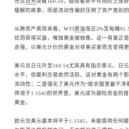
元兑
日元
突破160.50，延续着势不可挡的上
缓解的故事，而是流动性偏好压倒了资产类别
从跨资产表现来看，WTI
原油
涨近2%至每桶91
忧而获得买盘，唯独黄金被抛售。这一背离正
走强，以美元计价的黄金对非美买家而言变得
美元兑日元
升至160.54尤其具有指示意义。
水平，但套利交易依然活跃。这对黄金有两个
流动性；二是强化了美元作为“脏衣服里最干净
停滞于1.1545的世界里，美元成为避险资金
黄金。
欧元兑美元
基本持平于1.1545，未能提供任何