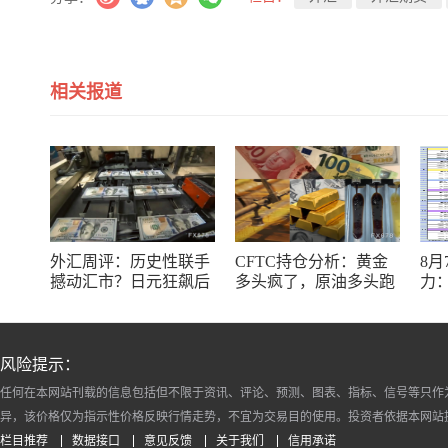
相关报道
外汇周评：历史性联手
CFTC持仓分析：黄金
8
撼动汇市？日元狂飙后
多头疯了，原油多头跑
力：
回调，非农意外爆冷，
了，日元空头投降了！
银
美元刷新七周低点
十
风险提示：
任何在本网站刊载的信息包括但不限于资讯、评论、预测、图表、指标、信号等只作
异，该价格仅为指示性价格反映行情走势，不宜为交易目的使用。投资者依据本网站
栏目推荐
数据接口
意见反馈
关于我们
信用承诺