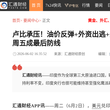
首 页
7x24快讯
行情
要闻
首页>
要闻中心>
正文
黄金、外汇
卢比承压！油价反弹+外资出逃
周五成最后防线
2026-06-02 16:35:52
来源：汇通财经原创
编辑：
汇通财经讯——
印度作为全球第三大原油进口国，
持利率不变，印度央行也很可能维持甚至强化鹰派
汇通财经APP讯——
周二（6月2日），
美元
兑印