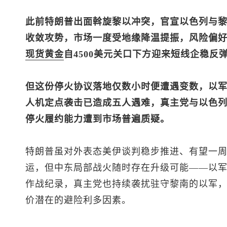
此前特朗普出面斡旋黎以冲突，官宣以色列与
收敛攻势，市场一度受地缘降温提振，风险偏
现货黄金
自4500美元关口下方迎来短线企稳反
但这份停火协议落地仅数小时便遭遇变数，以
人机定点袭击已造成五人遇难，真主党与以色
停火履约能力遭到市场普遍质疑。
特朗普虽对外表态美伊谈判稳步推进、有望一
运，但中东局部战火随时存在升级可能——以
作战纪录，真主党也持续袭扰驻守黎南的以军
价潜在的避险利多因素。