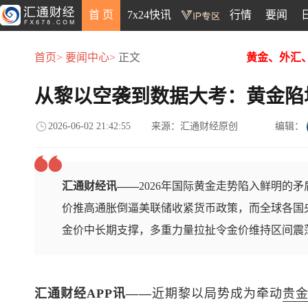
首 页
7x24快讯
行情
要闻
首页>
要闻中心>
正文
黄金、外汇
从黎以空袭到数据大考：黄金陷
2026-06-02 21:42:55
来源：汇通财经原创
编辑：
汇通财经讯——
2026年国际黄金走势陷入鲜明的
价推高通胀倒逼美联储收紧货币政策，而全球各国
金价中长期支撑，多重力量拉扯令金价维持区间震
汇通财经APP讯——
近期黎以局势成为牵动
贵