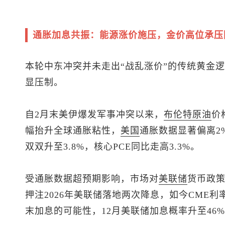
通胀加息共振：能源涨价施压，金价高位承压
本轮中东冲突并未走出“战乱涨价”的传统黄金
显压制。
自2月末美伊爆发军事冲突以来，
布伦特
原油
价
幅抬升全球通胀粘性，
美国
通胀数据显著偏离2%
双双升至3.8%，核心PCE同比走高3.3%。
受通胀数据超预期影响，市场对
美联储
货币政
押注2026年美联储落地两次降息，如今CME利
末加息的可能性，12月美联储加息概率升至46