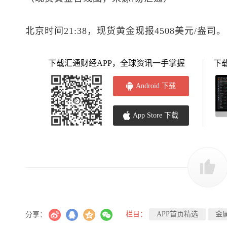
北京时间21:38，
现货黄金
现报4508美元/盎司。
下载汇通财经APP，全球资讯一手掌握
下
Android 下载
App Store 下载
栏目：
APP首页精选
金
分享：