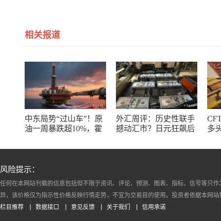
相关报道
中东局势“过山车”！原
外汇周评：历史性联手
CF
油一周暴跌超10%，霍
撼动汇市？日元狂飙后
多
尔木兹海峡谈判成最大
回调，非农意外爆冷，
了
变数
美元刷新七周低点
风险提示：
任何在本网站刊载的信息包括但不限于资讯、评论、预测、图表、指标、信号等只作
异，该价格仅为指示性价格反映行情走势，不宜为交易目的使用。投资者依据本网站
栏目推荐
数据接口
意见反馈
关于我们
信用承诺