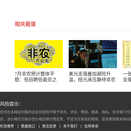
相关报道
7月非农预计整体平
美元走强叠加避险升
一
稳：低招聘低裁员之
温，纽元承压静待非农
支
下，美联储政策路径面
日
临重大分叉
币(
风险提示：
任何在本网站刊载的信息包括但不限于资讯、评论、预测、图表、指标、信号等只作
异，该价格仅为指示性价格反映行情走势，不宜为交易目的使用。投资者依据本网站
栏目推荐
数据接口
意见反馈
关于我们
信用承诺