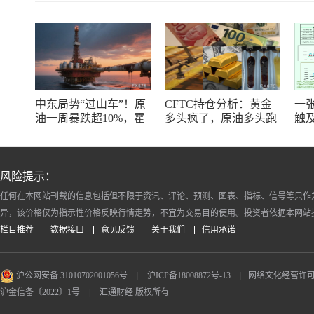
中东局势“过山车”！原
CFTC持仓分析：黄金
一
油一周暴跌超10%，霍
多头疯了，原油多头跑
触
尔木兹海峡谈判成最大
了，日元空头投降了！
线
变数
风险提示：
任何在本网站刊载的信息包括但不限于资讯、评论、预测、图表、指标、信号等只作
异，该价格仅为指示性价格反映行情走势，不宜为交易目的使用。投资者依据本网站
栏目推荐
数据接口
意见反馈
关于我们
信用承诺
沪公网安备 31010702001056号
|
沪ICP备18008872号-13
|
网络文化经营许可证 沪
沪金信备〔2022〕1号
|
汇通财经 版权所有