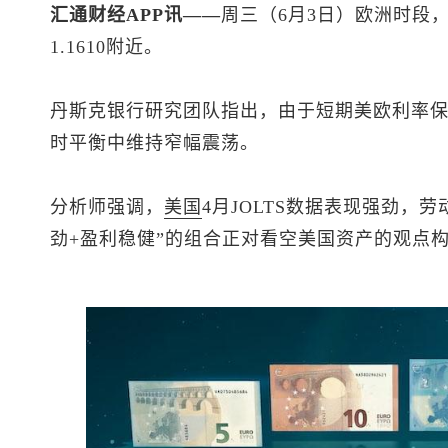
汇通财经APP讯——
周三（6月3日）欧洲时段
1.1610附近。
丹斯克银行研究团队指出，由于短期美欧利率
时平衡中维持窄幅震荡。
分析师强调，
美国
4月JOLTS数据表现强劲，
劲+盈利稳健”的组合正对看空美国资产的观点