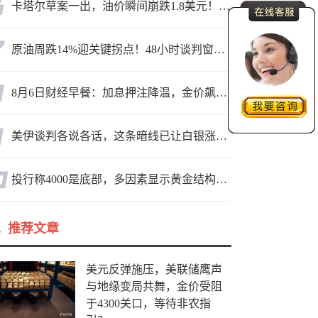
卡塔尔草案一出，油价瞬间崩跌1.8美元！海峡真要通了？
原油周跌14%迎关键拐点！48小时谈判窗口，暗藏行情变数
8月6日财经早餐：加息押注降温，金价飙升至近两个月高位，地缘缓和预期，美油75关口拉锯
美伊谈判各说各话，这条暗线已让白银涨疯了
投行称4000是底部，多因素显示黄金结构性机会显现
推荐文章
美元反弹施压，美联储鹰声
与地缘变局共舞，金价受阻
于4300关口，等待非农指