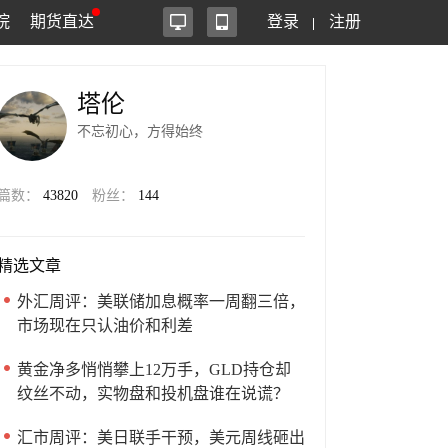
院
期货直达
登录
注册
塔伦
不忘初心，方得始终
篇数：
43820
粉丝：
144
精选文章
外汇周评：美联储加息概率一周翻三倍，
市场现在只认油价和利差
黄金净多悄悄攀上12万手，GLD持仓却
纹丝不动，实物盘和投机盘谁在说谎？
汇市周评：美日联手干预，美元周线砸出