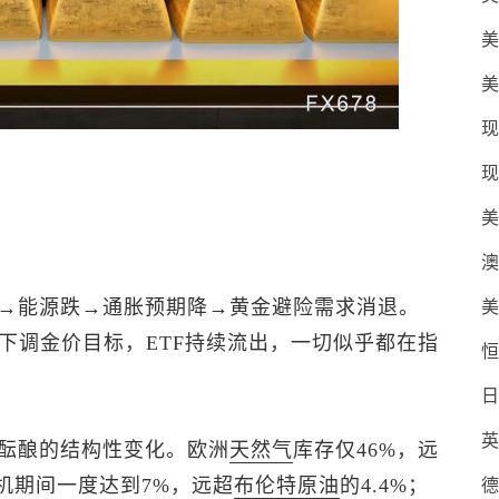
美
美
现
现
美
澳
→能源跌→通胀预期降→黄金避险需求消退。
美
行下调金价目标，ETF持续流出，一切似乎都在指
恒
日
英
酝酿的结构性变化。欧洲
天然气
库存仅46%，远
机期间一度达到7%，远超
布伦特
原油
的4.4%；
德