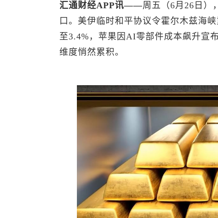
汇通财经APP讯——
周五（6月26日）
口。美伊临时和平协议令霍尔木兹海峡
至3.4%，苹果因AI零部件成本飙升宣
维度悄然累积。