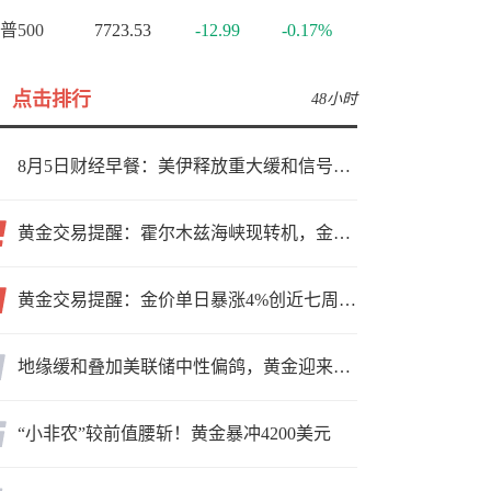
普500
7723.53
-12.99
-0.17%
点击排行
48小时
8月5日财经早餐：美伊释放重大缓和信号，现货黄金高位持稳，美油重挫超6%
黄金交易提醒：霍尔木兹海峡现转机，金价小幅反弹，能否借就业数据再上新台阶？
黄金交易提醒：金价单日暴涨4%创近七周新高，加息预期降温叠加霍尔木兹“暂停信号”，牛市重启了？
地缘缓和叠加美联储中性偏鸽，黄金迎来上行窗口
“小非农”较前值腰斩！黄金暴冲4200美元