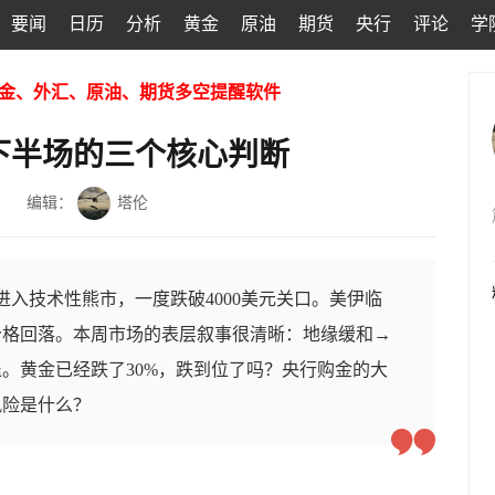
要闻
日历
分析
黄金
原油
期货
央行
评论
学
金、外汇、原油、期货多空提醒软件
年下半场的三个核心判断
编辑：
塔伦
进入技术性熊市，一度跌破4000美元关口。美伊临
价格回落。本周市场的表层叙事很清晰：地缘缓和→
。黄金已经跌了30%，跌到位了吗？央行购金的大
风险是什么？