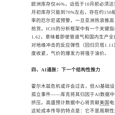
欧洲库存仅46%，远低于10月前必须达
月初库存只能到70%左右，存在约150
率的厄尔尼诺预警，一旦亚洲热浪推高
抢货。ICIS的分析框架中有一个关键
1.62，意味着即使管道气和国内生产全
对地缘冲击的反应弹性（回归贝塔1.11
度收紧，气价的爆发力将强于油价。
四、AI通胀：下一个结构性推力
霍尔木兹危机或许会过去，但AI基础设
孤立事件——库克将其归因于AI数据中
挤压。高盛预计数据中心将贡献
美国
电
这轮成本传导的特点是：它不是周期性