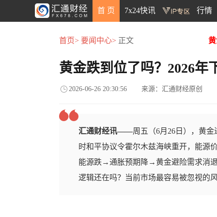
首 页
7x24快讯
行情
首页>
要闻中心>
正文
黄
黄金跌到位了吗？2026
2026-06-26 20:30:56
来源：汇通财经原创
汇通财经讯——
周五（6月26日），黄金
时和平协议令霍尔木兹海峡重开，能源
能源跌→通胀预期降→黄金避险需求消退
逻辑还在吗？当前市场最容易被忽视的