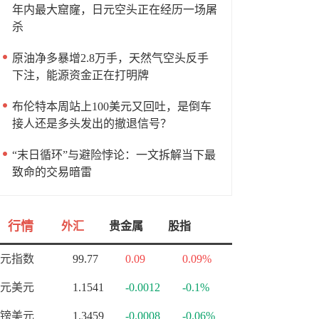
年内最大窟窿，日元空头正在经历一场屠
杀
原油净多暴增2.8万手，天然气空头反手
下注，能源资金正在打明牌
布伦特本周站上100美元又回吐，是倒车
接人还是多头发出的撤退信号？
“末日循环”与避险悖论：一文拆解当下最
致命的交易暗雷
行情
外汇
贵金属
股指
元指数
99.77
0.09
0.09%
元美元
1.1541
-0.0012
-0.1%
镑美元
1.3459
-0.0008
-0.06%