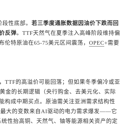
筑阶段性底部。
若三季度通胀数据因油价下跌而回
价反弹
。TTF天然气在夏季注入高峰阶段维持偏
布伦特原油
在65-75美元区间震荡，
OPEC
+需要
，TTF的高溢价可能回落；但如果冬季偏冷或亚
。黄金的长期逻辑（央行购金、去美元化、实际
能构成中期买点。原油需关注亚洲需求结构性
。最大的变数来自AI驱动的电力需求爆发——它
，系统性抬高铜、天然气、铀等能源相关资产的定