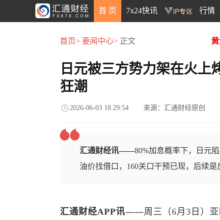
首 页
7x24快讯
行情
首页>
要闻中心>
正文
黄
日元被三方势力架在火上烤
狂潮
2026-06-03 18:29:54
来源：汇通财经原创
汇通财经讯——
80%加息概率下，日元
油价找借口，160关口干预已现，后续
汇通财经APP讯——
周三（6月3日）