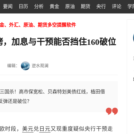
要闻
日历
分析
黄金
原油
期货
央行
评论
学
金、外汇、原油、期货多空提醒软件
，加息与干预能否挡住160破位
编辑：
逆水观澜
陷三国杀！高市保宽松、贝森特划美债红线，植田借
是反弹还是破位？
亚欧时段，
美元
兑
日元
又现重度疑似央行干预走