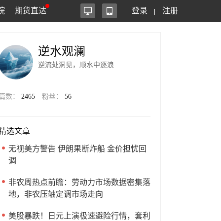
院
期货直达
登录
注册
逆水观澜
逆流处洞见，顺水中逐浪
篇数：
2465
粉丝：
56
精选文章
无视美方警告 伊朗果断炸船 金价担忧回
调
非农周热点前瞻：劳动力市场数据密集落
地，非农压轴定调市场走向
美股暴跌！日元上演极速避险行情，套利