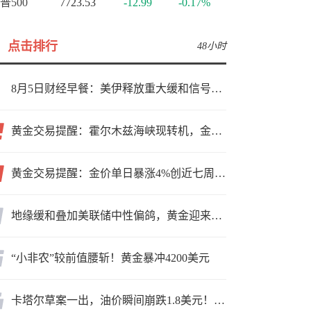
普500
7723.53
-12.99
-0.17%
点击排行
48小时
8月5日财经早餐：美伊释放重大缓和信号，现货黄金高位持稳，美油重挫超6%
黄金交易提醒：霍尔木兹海峡现转机，金价小幅反弹，能否借就业数据再上新台阶？
黄金交易提醒：金价单日暴涨4%创近七周新高，加息预期降温叠加霍尔木兹“暂停信号”，牛市重启了？
地缘缓和叠加美联储中性偏鸽，黄金迎来上行窗口
“小非农”较前值腰斩！黄金暴冲4200美元
卡塔尔草案一出，油价瞬间崩跌1.8美元！海峡真要通了？