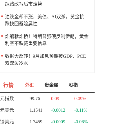
踩踏改写后市走势
油跌金却不涨，美债、AI双杀，黄金抗
跌找回避险属性
炸船就炸桥！特朗普强硬反制伊朗，黄金
利空不跌藏重要信息
数据大反转！9月加息预期被GDP、PCE
双双泼冷水
行情
外汇
贵金属
股指
元指数
99.76
0.09
0.09%
元美元
1.1541
-0.0012
-0.11%
镑美元
1.3459
-0.0009
-0.06%