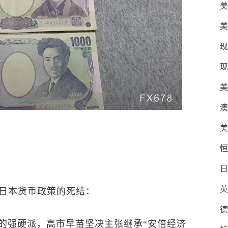
美
美
现
现
美
澳
美
恒
日
英
日本货币政策的死结：
德
坛的强硬派，高市早苗坚决主张继承“安倍经济