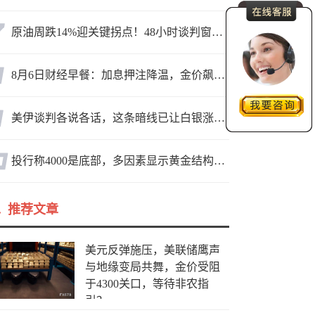
原油周跌14%迎关键拐点！48小时谈判窗口，暗藏行情变数
8月6日财经早餐：加息押注降温，金价飙升至近两个月高位，地缘缓和预期，美油75关口拉锯
美伊谈判各说各话，这条暗线已让白银涨疯了
投行称4000是底部，多因素显示黄金结构性机会显现
推荐文章
美元反弹施压，美联储鹰声
与地缘变局共舞，金价受阻
于4300关口，等待非农指
引？