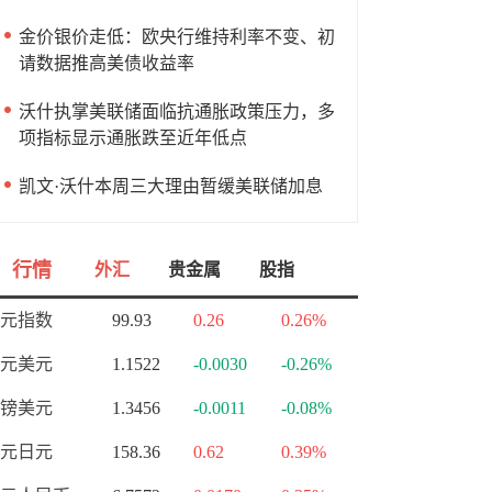
金价银价走低：欧央行维持利率不变、初
请数据推高美债收益率
沃什执掌美联储面临抗通胀政策压力，多
项指标显示通胀跌至近年低点
凯文·沃什本周三大理由暂缓美联储加息
行情
外汇
贵金属
股指
元指数
99.93
0.26
0.26%
元美元
1.1522
-0.0030
-0.26%
镑美元
1.3456
-0.0011
-0.08%
元日元
158.36
0.62
0.39%