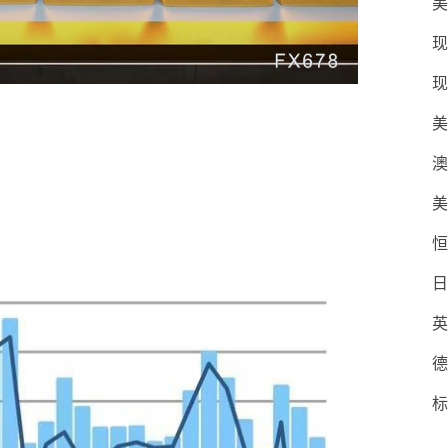
美
现
现
美
澳
美
恒
日
英
德
标