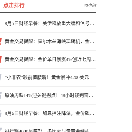
点击排行
48小时
8月5日财经早餐：美伊释放重大缓和信号，现货黄金高位持稳，美油重挫超6%
黄金交易提醒：霍尔木兹海峡现转机，金价小幅反弹，能否借就业数据再上新台阶？
黄金交易提醒：金价单日暴涨4%创近七周新高，加息预期降温叠加霍尔木兹“暂停信号”，牛市重启了？
“小非农”较前值腰斩！黄金暴冲4200美元
原油周跌14%迎关键拐点！48小时谈判窗口，暗藏行情变数
8月6日财经早餐：加息押注降温，金价飙升至近两个月高位，地缘缓和预期，美油75关口拉锯
投行称4000是底部，多因素显示黄金结构性机会显现