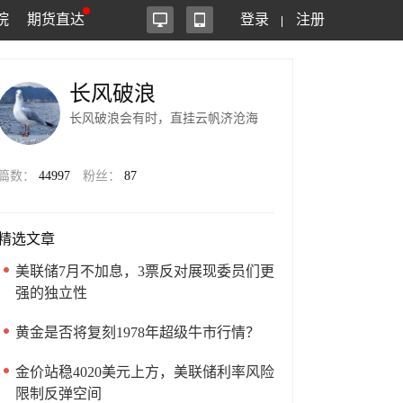
院
期货直达
登录
注册
长风破浪
长风破浪会有时，直挂云帆济沧海
篇数：
44997
粉丝：
87
精选文章
美联储7月不加息，3票反对展现委员们更
强的独立性
黄金是否将复刻1978年超级牛市行情？
金价站稳4020美元上方，美联储利率风险
限制反弹空间