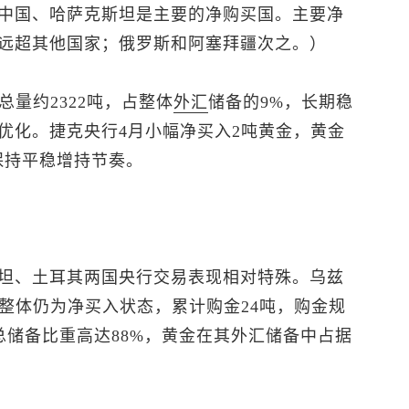
中国、哈萨克斯坦是主要的净购买国。主要净
远超其他国家；俄罗斯和阿塞拜疆次之。）
总量约2322吨，占整体
外汇
储备的9%，长期稳
优化。捷克央行4月小幅净买入2吨黄金，黄金
保持平稳增持节奏。
坦、土耳其两国央行交易表现相对特殊。乌兹
整体仍为净买入状态，累计购金24吨，购金规
总储备比重高达88%，黄金在其外汇储备中占据