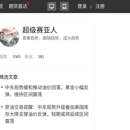
院
期货直达
登录
注册
超级赛亚人
尊重趋势，跟随趋势，成为趋势
篇数：
3365
粉丝：
581
精选文章
中东局势缓和推动油价回落，黄金小幅反
弹，维持区间震荡
原油交易提醒：中东局势升级叠加美国库
存大降支撑油价反弹，短期或将延续区间
震荡