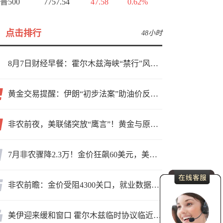
普500
7757.54
47.58
0.62%
点击排行
48小时
8月7日财经早餐：霍尔木兹海峡“禁行”风波再起，油价急涨金价承压，非农夜市场博弈加剧
黄金交易提醒：伊朗“初步法案”助油价反弹逾3%，金价小幅承压，非农重磅来袭！
非农前夜，美联储突放“鹰言”！黄金与原油为何联手反攻？
7月非农骤降2.3万！金价狂飙60美元，美联储9月加息预期瞬间崩塌
非农前瞻：金价受阻4300关口，就业数据是“火上浇油”还是“釜底抽薪”？
美伊迎来缓和窗口 霍尔木兹临时协议临近落地