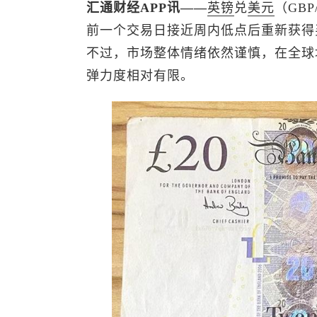
汇通财经APP讯——
英镑
兑
美元
（GB
前一个交易日接近周内低点后重新获得买
不过，市场整体情绪依然谨慎，在全球
弹力度相对有限。