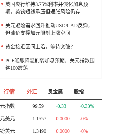
英国央行维持3.75%利率并淡化加息预
期，英镑短线承压但通胀风险仍存
美元避险需求回升推动USD/CAD反弹，
但油价支撑加元限制上涨空间
黄金接近区间上沿，等待突破？
PCE通胀降温削弱加息预期，美元指数围
绕100震荡
行情
外汇
贵金属
股指
元指数
99.59
-0.33
-0.33%
元美元
1.1557
0.0000
-0%
镑美元
1.3490
0.0000
-0%