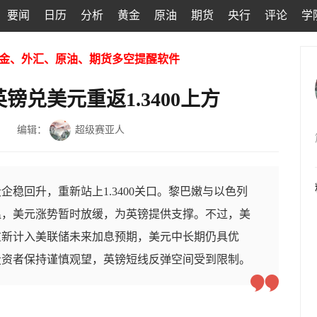
要闻
日历
分析
黄金
原油
期货
央行
评论
学
金、外汇、原油、期货多空提醒软件
兑美元重返1.3400上方
编辑：
超级赛亚人
企稳回升，重新站上1.3400关口。黎巴嫩与以色列
温，美元涨势暂时放缓，为英镑提供支撑。不过，美
重新计入美联储未来加息预期，美元中长期仍具优
投资者保持谨慎观望，英镑短线反弹空间受到限制。