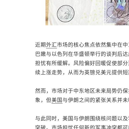
近期
外汇
市场的核心焦点依然集中在中
巴嫩与以色列在华盛顿举行的谈判后达
担忧有所缓解。风险偏好回暖促使部分
续上涨走势，从而为
英镑兑美元
提供短
然而，市场对于中东地区未来局势仍保
象，但
美国
与伊朗之间的紧张关系并未
与此同时，美国与伊朗围绕核问题以及
突破。市场担忧任何新的军事冲突都可