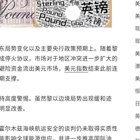
美
美
现
现
东局势变化以及主要央行政策预期上。随着黎
美
成停火协议，市场对于地区冲突进一步扩大的
澳
避险资金流出美元市场，
美元指数
结束此前连
期支撑。
美
恒
持高度警惕。虽然黎以边境局势出现缓和迹
日
明显改善。
英
霍尔木兹海峡航运安全的谈判仍未取得实质性
德
能影响全球能源供应，并进一步推高国际油