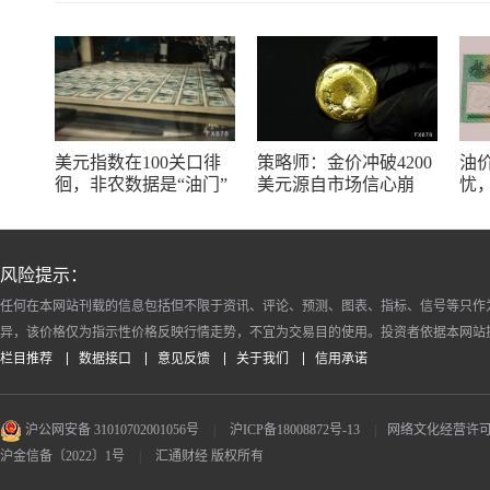
美元指数在100关口徘
策略师：金价冲破4200
油
徊，非农数据是“油门”
美元源自市场信心崩
忧
还是“刹车”？
塌，白银可能迎来更大
率
涨幅
走
风险提示：
任何在本网站刊载的信息包括但不限于资讯、评论、预测、图表、指标、信号等只作
异，该价格仅为指示性价格反映行情走势，不宜为交易目的使用。投资者依据本网站
栏目推荐
数据接口
意见反馈
关于我们
信用承诺
沪公网安备 31010702001056号
|
沪ICP备18008872号-13
|
网络文化经营许可证 沪
沪金信备〔2022〕1号
|
汇通财经 版权所有