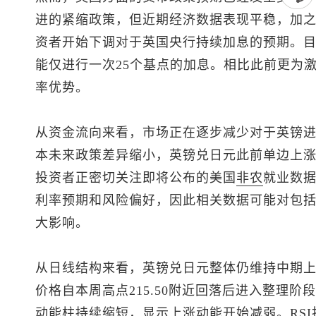
进的紧缩政策，但近期经济数据表现平稳，加
资者开始下调对于英国央行持续加息的预期。
能仅进行一次25个基点的加息。相比此前更为
率优势。
从资金流向来看，市场正在逐步减少对于英镑
本未来政策差异缩小，
英镑兑日元
此前单边上
投资者正密切关注即将公布的美国
非农
就业数
利率预期和风险偏好，因此相关数据可能对包
大影响。
从日线结构来看，
英镑兑日元
整体仍维持中期
价格自本周高点215.50附近回落后进入整理阶
动能柱持续缩短，显示上涨动能开始减弱。RSI