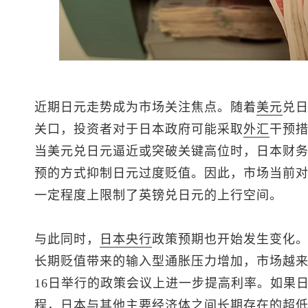
近期日元走势成为市场关注焦点。随着
美元
兑
关口，投资者对于日本政府可能采取
外汇
干预
当
美元兑日元
逼近或突破关键高位时，日本财
预的方式抑制日元过度贬值。因此，市场当前
一定程度上限制了
英镑兑日元
的上行空间。
与此同时，
日本央行
政策预期也开始发生变化
长期贬值带来的输入型通胀压力增加，市场越来
16日举行的政策会议上进一步提高利率。如果
程，日本与其他主要经济体之间长期存在的超