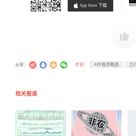
App Store 下载
栏目：
APP首页精选
工
分享：
相关报道