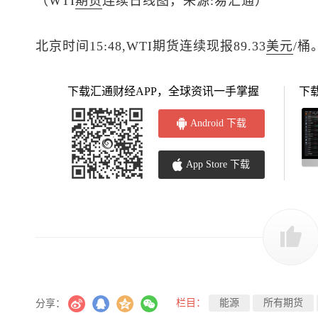
（WTI
期货
连续日线图，来源:易汇通）
北京时间15:48,WTI期货连续现报89.33
美元
/桶
下载汇通财经APP，全球资讯一手掌握
下
Android 下载
App Store 下载
栏目：
能源
所有期货
分享：