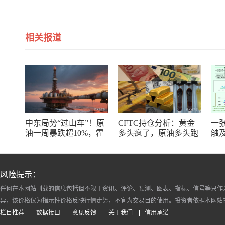
相关报道
中东局势“过山车”！原
CFTC持仓分析：黄金
一
油一周暴跌超10%，霍
多头疯了，原油多头跑
触
尔木兹海峡谈判成最大
了，日元空头投降了！
线
变数
风险提示：
任何在本网站刊载的信息包括但不限于资讯、评论、预测、图表、指标、信号等只作
异，该价格仅为指示性价格反映行情走势，不宜为交易目的使用。投资者依据本网站
栏目推荐
数据接口
意见反馈
关于我们
信用承诺