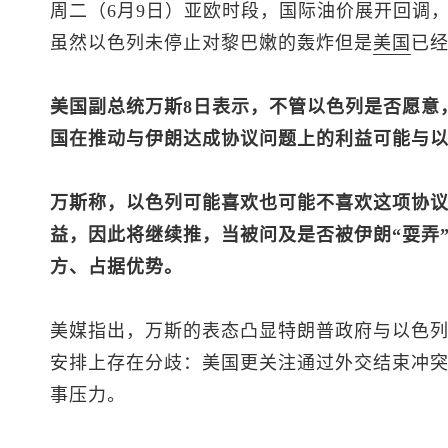
周二（6月9日）亚欧时段，国际油价展开回调，WT
虽然以色列未停止对黎巴嫩的轰炸但是
美国
已
美国副总统万斯8日表示，不管以色列是否愿意
国在推动与伊朗达成协议问题上的利益可能与
万斯称，以色列可能喜欢也可能不喜欢这项协
益，因此将继续推，当被问及是否被伊朗“耍弄
方、占据优势。
美媒指出，万斯的表态凸显特朗普政府与以色
安排上存在分歧：美国更关注通过外交结束冲
事压力。