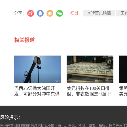
栏目：
APP首页精选
工
分享：
相关报道
巴西25亿桶大油田开
美元指数在100关口徘
策略
发，可部分对冲中东供
徊，非农数据是“油门”
美
应冲击缓解油价上行压
还是“刹车”？
塌
力
涨
风险提示：
任何在本网站刊载的信息包括但不限于资讯、评论、预测、图表、指标、信号等只作