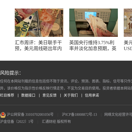
汇市周评：美日联手干
英国央行维持3.75%利
美
预，美元周线砸出年内
率并淡化加息预期，英
US
最大窟窿，日元空头正
镑短线承压但通胀风险
价
在经历一场屠杀
仍存
间
风险提示：
任何在本网站刊载的信息包括但不限于资讯、评论、预测、图表、指标、信号等只作
异，该价格仅为指示性价格反映行情走势，不宜为交易目的使用。投资者依据本网站
栏目推荐
数据接口
意见反馈
关于我们
信用承诺
沪公网安备 31010702001056号
|
沪ICP备18008872号-13
|
网络文化经营许可证 沪
沪金信备〔2022〕1号
|
汇通财经 版权所有