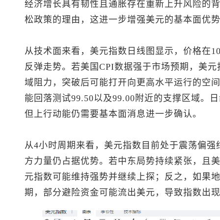
经济增长具有韧性且通胀存在重新上升风险的
松政策的理由，这进一步增强美元的基本面优
从技术面来看，
美元指数
日线图显示，价格在10
反弹走势。若美国CPI数据强于市场预期，
美元
域阻力，突破后可能打开向更高水平运行的空
能回落测试99.50以及99.00附近的支撑区
但上行动能仍需要基本面消息进一步确认。
从4小时周期来看，
美元指数
目前处于震荡偏强
方力量仍占据优势。若中东局势持续紧张，且
元指数
可能维持强势并继续上探；反之，如果
期，部分避险资金可能流出美元，导致指数出