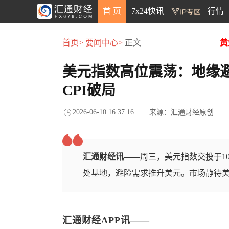
首 页
7x24快讯
行情
首页>
要闻中心>
正文
黄
美元指数高位震荡：地缘
CPI破局
2026-06-10 16:37:16
来源：汇通财经原创
汇通财经讯——
周三，美元指数交投于1
处基地，避险需求推升美元。市场静待美
汇通财经APP讯——