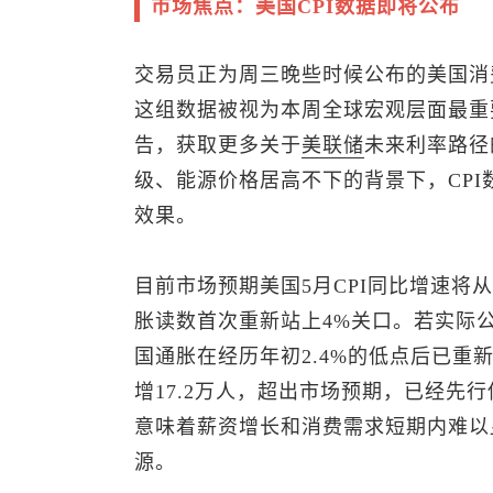
市场焦点：美国CPI数据即将公布
交易员正为周三晚些时候公布的美国消
这组数据被视为本周全球宏观层面最重
告，获取更多关于
美联储
未来利率路径
级、能源价格居高不下的背景下，CP
效果。
目前市场预期美国5月CPI同比增速将从3
胀读数首次重新站上4%关口。若实际
国通胀在经历年初2.4%的低点后已重
增17.2万人，超出市场预期，已经先
意味着薪资增长和消费需求短期内难以
源。