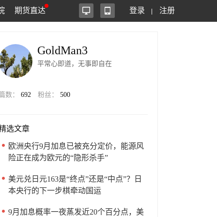
院
期货直达
登录
注册
GoldMan3
平常心即道，无事即自在
篇数：
692
粉丝：
500
精选文章
欧洲央行9月加息已被充分定价，能源风
险正在成为欧元的“隐形杀手”
美元兑日元163是“终点”还是“中点”？日
本央行的下一步棋牵动国运
9月加息概率一夜蒸发近20个百分点，美