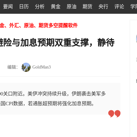
要闻
日历
分析
黄金
原油
期货
央行
评论
学
金、外汇、原油、期货多空提醒软件
避险与加息预期双重支撑，静待
编辑：
GoldMan3
00关口附近。美伊冲突持续升级，伊朗袭击美军多
国CPI数据，若通胀超预期将强化加息预期。