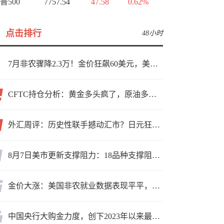
普500
7757.54
47.58
0.62%
点击排行
48小时
7月非农骤降2.3万！金价狂飙60美元，美联储9月加息预期瞬间崩塌
CFTC持仓分析：黄金多头疯了，原油多头跑了，日元空头投降了！
外汇周评：历史性联手撼动汇市？日元狂飙后回调，非农意外爆冷，美元刷新七周低点
8月7日美市更新支撑阻力：18品种支撑阻力(金银铂钯原油天然气铜及十大货币对)
金价大涨：美国非农就业数据表现平平，美联储加息预期遭重创
中国央行大购金力度，创下2023年以来最大月度购金规模