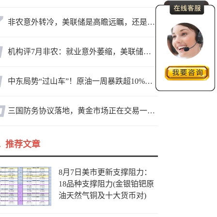
非农意外转冷，美联储是高瞻远瞩，还是政治默契？
机构评7月非农：就业意外萎缩，美联储迎政策难题
中东局势“过山车”！原油一周暴跌超10%，霍尔木兹海峡谈判成最大变数
三国防务协议落地，黄金市场正在交易一个更大的变量？
推荐文章
8月7日美市更新支撑阻力：
18品种支撑阻力(金银铂钯原
油天然气铜及十大货币对)