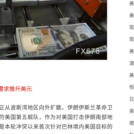
美
美
现
现
美
澳
美
恒
需求推升美元
日
正从波斯湾地区向外扩散。伊朗伊斯兰革命卫
英
的美国第五舰队，作为对美国打击伊朗南部地
德
是本轮冲突以来首次针对巴林境内美国目标的