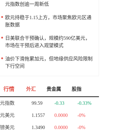
元指数创逾一周新低
欧元持稳于1.15上方，市场聚焦欧元区通
胀数据
日美联合干预确认，规模约590亿美元，
市场在干预后进入观望模式
油价下滑拖累加元，但地缘供应风险限制
下行空间
行情
外汇
贵金属
股指
元指数
99.59
-0.33
-0.33%
元美元
1.1557
0.0000
-0%
镑美元
1.3490
0.0000
-0%