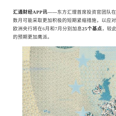
汇通财经APP讯——
东方汇理首席投资官团队
数月可能采取更加积极的短期紧缩措施，以应
欧洲央行将在6月和7月分别加息
25个基点
，较
的预期更加鹰派。