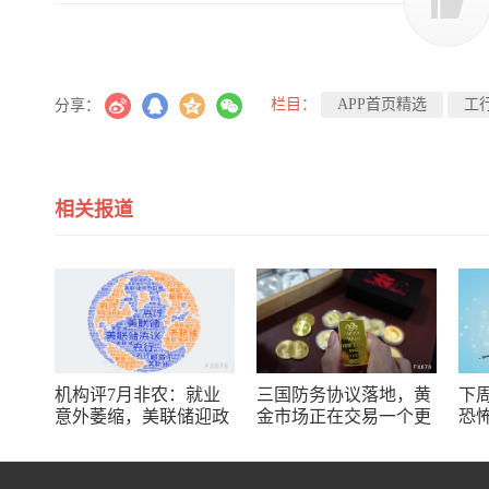
栏目：
APP首页精选
工
分享：
相关报道
机构评7月非农：就业
三国防务协议落地，黄
下周
意外萎缩，美联储迎政
金市场正在交易一个更
恐
策难题
大的变量？