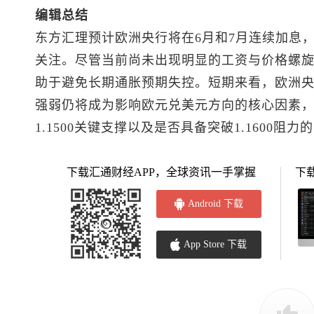
编辑总结
东方汇理预计欧洲央行将在6月和7月连续加息
关注。尽管当前尚未出现明显的工资与价格螺
助于避免长期通胀预期失控。短期来看，欧洲
强弱仍将成为影响
欧元兑美元
方向的核心因素
1.1500关键支撑以及是否具备突破1.1600阻力
下载汇通财经APP，全球资讯一手掌握
下
Android 下载
App Store 下载