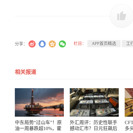
栏目：
APP首页精选
工
分享：
相关报道
中东局势“过山车”！原
外汇周评：历史性联手
CF
油一周暴跌超10%，霍
撼动汇市？日元狂飙后
多