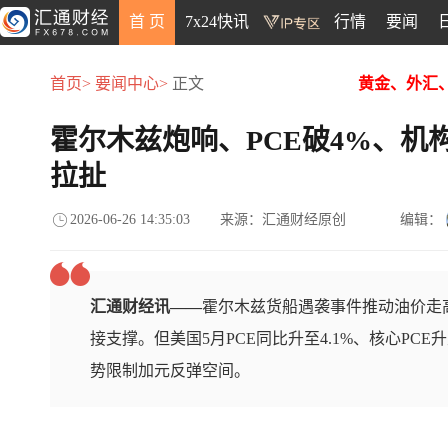
首 页
7x24快讯
行情
要闻
首页>
要闻中心>
正文
黄金、外汇
霍尔木兹炮响、PCE破4%、机
拉扯
2026-06-26 14:35:03
来源：汇通财经原创
编辑：
汇通财经讯——
霍尔木兹货船遇袭事件推动油价走
接支撑。但美国5月PCE同比升至4.1%、核心PCE
势限制加元反弹空间。