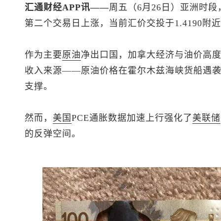
汇通财经APP讯——
周五（6月26日）亚洲时段
第二个交易日上涨，当前汇价交投于1.4190附
作为主要
原油
净出口国，加拿大经济与油价高
收入来源——原油价格在霍尔木兹海峡货船遇
支撑。
然而，
美国
PCE通胀数据加速上行强化了
美联储
的反弹空间。