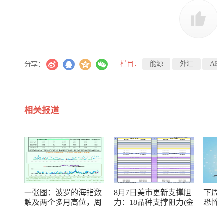
栏目：
能源
外汇
A
分享：
相关报道
一张图：波罗的海指数
8月7日美市更新支撑阻
下周
触及两个多月高位，周
力：18品种支撑阻力(金
恐
线大幅收涨
银铂钯原油天然气铜及