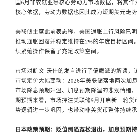
国6月
非农
就业等核心劳动力市场数据，将其作
核心依据，劳动力数据也因此成为短期美元走
美联储主席此前表态称，美国通胀上行风险已
推动通胀回落并稳定维持在2%的年度目标区间
续紧缩操作保留了充足政策空间。
市场对凯文·沃什的发言进行了偏鹰派的解读，
市场定价大幅变动：2026年美联储落地两次加
市场降息预期升温、加息预期降温的悲观情绪
期预期来看，市场押注美联储9月开启新一轮货
势逻辑进一步巩固，也带动非美货币整体持续
日本政策预期：贬值倒逼宽松退出，加息预期