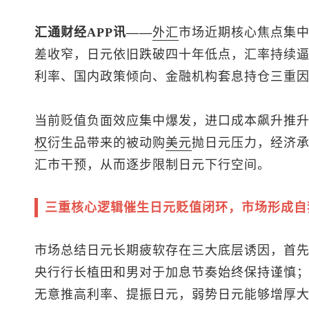
汇通财经APP讯——
外汇
市场近期核心焦点集
差收窄，日元依旧跌破四十年低点，汇率持续
利率、国内政策倾向、金融机构套息持仓三重
当前贬值负面效应集中爆发，进口成本飙升推
权
衍生品带来的被动购
美元
抛日元压力，经济
汇市干预，从而逐步限制日元下行空间。
三重核心逻辑催生日元贬值闭环，市场形成自
市场总结日元长期疲软存在三大底层诱因，首
央行行长植田和男对于加息节奏始终保持谨慎
无意推高利率、提振日元，弱势日元能够增厚