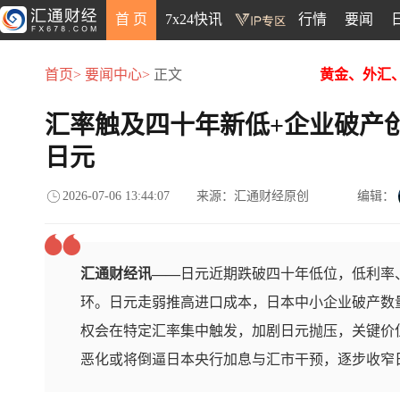
首 页
7x24快讯
行情
要闻
首页>
要闻中心>
正文
黄金、外汇
汇率触及四十年新低+企业破产
日元
2026-07-06 13:44:07
来源：汇通财经原创
编辑：
汇通财经讯——
日元近期跌破四十年低位，低利率
环。日元走弱推高进口成本，日本中小企业破产数
权会在特定汇率集中触发，加剧日元抛压，关键价位集中于
恶化或将倒逼日本央行加息与汇市干预，逐步收窄