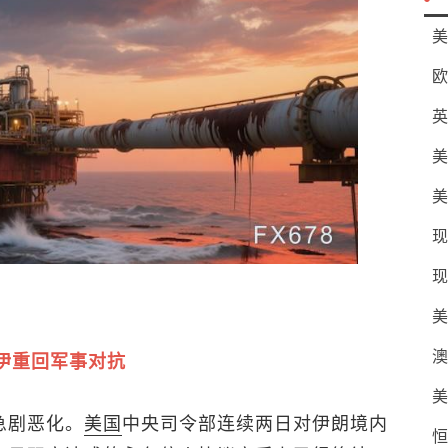
美
欧
英
美
美
现
现
美
澳
伊重回军事对抗
美
急剧恶化。
美国
中央司令部连续两日对伊朗境内
恒