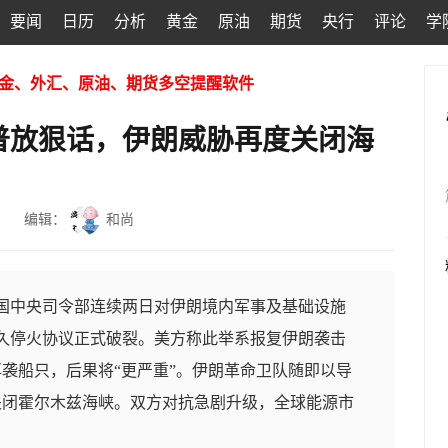
要闻
日历
分析
黄金
原油
期货
央行
评论
学
金、外汇、原油、期货多空提醒软件
普放狠话，伊朗威胁再度关闭海
编辑：
和尚
，美国中央司令部连续两日对伊朗境内军事及基础设施
永久停火协议正式破裂。美方称此举系报复伊朗袭击
袭船只，后果将“更严重”。伊朗革命卫队随即以导
关闭霍尔木兹海峡。双方对抗急剧升级，全球能源市