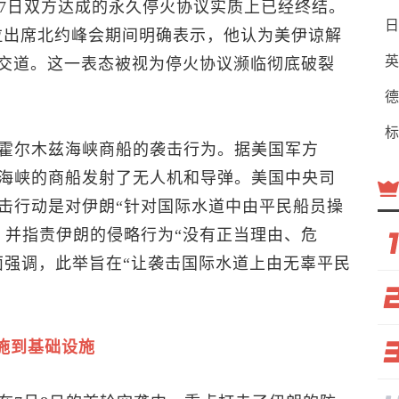
17日双方达成的永久停火协议实质上已经终结。
日
拉出席北约峰会期间明确表示，他认为美伊谅解
英
打交道。这一表态被视为停火协议濒临彻底破裂
德
标
霍尔木兹海峡商船的袭击行为。据美国军方
海峡的商船发射了无人机和导弹。美国中央司
击行动是对伊朗“针对国际水道中由平民船员操
，并指责伊朗的侵略行为“没有正当理由、危
面强调，此举旨在“让袭击国际水道上由无辜平民
施到基础设施