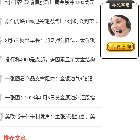
“小非农”较前值腰斩！黄金暴冲4200美元
原油周跌14%迎关键拐点！48小时谈判窗口，暗藏行情变数
8月6日财经早餐：加息押注降温，金价飙升至近两个月高位，地缘缓和预期，美油75关口拉锯
投行称4000是底部，多因素显示黄金结构性机会显现
一张图看商品支撑阻力：金银油气+铂钯铜农产品期货(2026年8月5日)
一张图：2026年8月5日黄金原油外汇股指“枢纽点+多空持仓信号”一览
美联储卡什卡利发声：主张渐进加息，美联储内部政策分歧
推荐文章