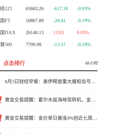
经225
65683.26
-617.18
-0.93%
国FT
10867.89
-20.41
-0.19%
国DAX
26140.13
13.83
0.05%
普500
7709.98
-13.57
-0.18%
点击排行
48小时
8月5日财经早餐：美伊释放重大缓和信号，现货黄金高位持稳，美油重挫超6%
黄金交易提醒：霍尔木兹海峡现转机，金价小幅反弹，能否借就业数据再上新台阶？
黄金交易提醒：金价单日暴涨4%创近七周新高，加息预期降温叠加霍尔木兹“暂停信号”，牛市重启了？