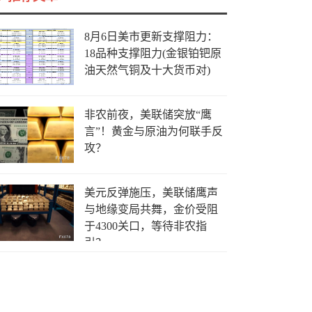
8月6日美市更新支撑阻力：
18品种支撑阻力(金银铂钯原
油天然气铜及十大货币对)
非农前夜，美联储突放“鹰
言”！黄金与原油为何联手反
攻？
美元反弹施压，美联储鹰声
与地缘变局共舞，金价受阻
于4300关口，等待非农指
引？