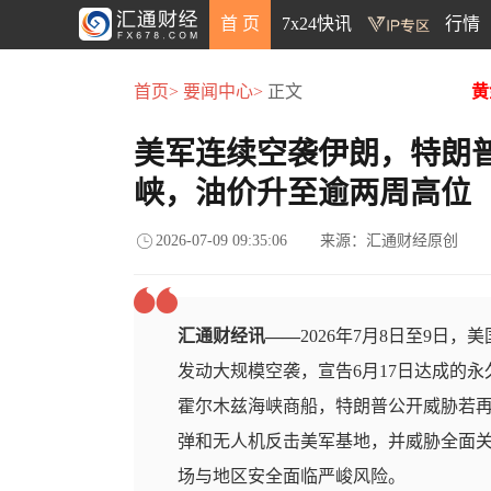
首 页
7x24快讯
行情
首页>
要闻中心>
正文
黄
美军连续空袭伊朗，特朗
峡，油价升至逾两周高位
2026-07-09 09:35:06
来源：汇通财经原创
汇通财经讯——
2026年7月8日至9日
发动大规模空袭，宣告6月17日达成的
霍尔木兹海峡商船，特朗普公开威胁若再
弹和无人机反击美军基地，并威胁全面
场与地区安全面临严峻风险。