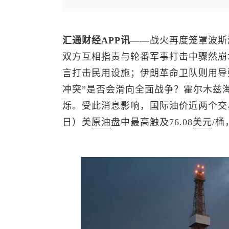
汇通财经APP讯——
战火再度笼罩波斯
双方互相指责与轮番军事打击中骤然崩
言打击民用设施；伊朗革命卫队则用导
冲突”是否会滑向全面战争？霍尔木兹
烁。受此消息影响，国际油价近两个交
日）
美
原油
盘中最高触及76.08
美元
/桶