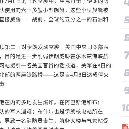
在7月8日的首轮空袭中，重点打击了伊朗的防
队使用的六十多艘小型舰艇。这些小型舰艇被
直接威胁——战前，全球约五分之一的石油和
连续第二日对伊朗发动空袭。美国中央司令部表
，目的是进一步削弱伊朗威胁霍尔木兹海峡航
网站援引一名美国官员的话报道，美军在8日的
北部的两座铁路桥——这是自4月8日达成停火
击。
港在内的多地发生爆炸。在阿巴斯港和布什
队的军人遇难；布什尔也是伊朗核电站所在
，导致一名消防员丧生，航务大楼与气象站受