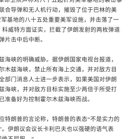
，革命卫队声称对八十五起针对美军基地的袭击事
联合导弹和无人机行动，摧毁了位于巴林的美
空军基地的八十五处重要美军设施，并击落了一
机。科威特方面证实，拦截了伊朗发射的两枚弹道
弹片击中后中断。
兹海峡的明确威胁。据伊朗国家电视台报道，
尔木兹海峡，禁止所有海上交通，并对敌方目
全部门消息人士进一步表示，如果美国对伊朗
兹海峡，并对敌方目标实施至少两倍于所受打
已准备好为控制霍尔木兹海峡而战。
应特朗普的言论称，特朗普的表态“不是实力的
”。伊朗议会议长卡利巴夫也以强硬的语气表