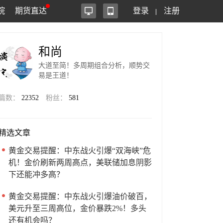
院
期货直达
登录
注册
和尚
大道至简！多周期组合分析，顺势交
易是王道！
篇数：
22352
粉丝：
581
精选文章
黄金交易提醒：中东战火引爆“双海峡”危
机！金价刷新两周高点，美联储加息阴影
下还能冲多高？
黄金交易提醒：中东战火引爆油价破百，
美元升至三周高位，金价暴跌2%！多头
还有机会吗？