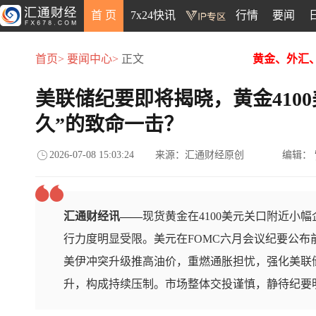
首 页
7x24快讯
行情
要闻
首页>
要闻中心>
正文
黄金、外汇
美联储纪要即将揭晓，黄金410
久”的致命一击？
2026-07-08 15:03:24
来源：汇通财经原创
编辑：
汇通财经讯——
现货黄金在4100美元关口附近小
行力度明显受限。美元在FOMC六月会议纪要公布
美伊冲突升级推高油价，重燃通胀担忧，强化美联
升，构成持续压制。市场整体交投谨慎，静待纪要