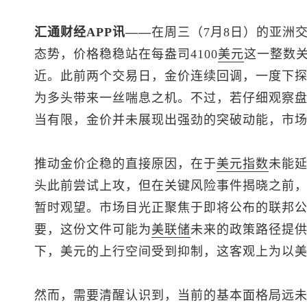
汇通财经APP讯——
在周三（7月8日）的亚洲
态势，价格稳稳站在每盎司4100
美元
这一整数关
近。此前两个交易日，金价连续回调，一度下
为多头带来一丝喘息之机。不过，若仔细观察
当有限，金价并未展现出强劲的突破动能，市
推动金价企稳的直接原因，在于
美元指数
未能
头此前尝试上攻，但在关键风险事件揭晓之前
暂时观望。市场目光正聚焦于即将公布的联邦公
要，这份文件可能为
美联储
未来的政策路径提
下，美元的上行空间受到抑制，这客观上为以
然而，需要清醒认识到，当前的基本面格局远