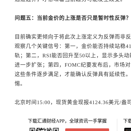
问题五：当前金价的上涨是否只是暂时性反弹
目前确实更倾向于将此次上涨定义为反弹而非
观察几个关键信号：第一，金价能否持续站稳410
轨；第二，RSI能否回升至50以上，显示多头
进一步扩张；第四，FOMC纪要发布后，市场
这些条件逐步满足，才能确认反弹具有延续性
惕。
北京时间15:00，
现货黄金
现报4124.36美元/盎
下载汇通财经APP，全球资讯一手掌握
下