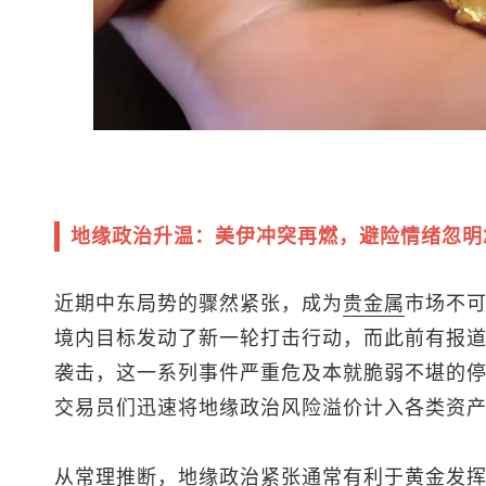
地缘政治升温：美伊冲突再燃，避险情绪忽明
近期中东局势的骤然紧张，成为
贵金属
市场不
境内目标发动了新一轮打击行动，而此前有报
袭击，这一系列事件严重危及本就脆弱不堪的
交易员们迅速将地缘政治风险溢价计入各类资
从常理推断，地缘政治紧张通常有利于黄金发