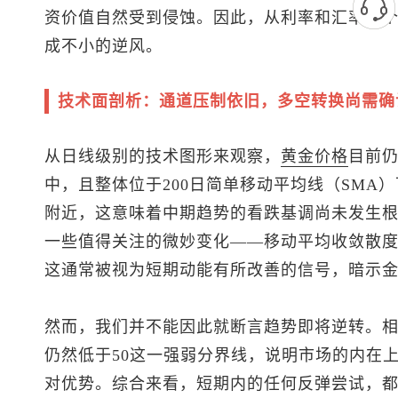
资价值自然受到侵蚀。因此，从利率和汇率两
成不小的逆风。
技术面剖析：通道压制依旧，多空转换尚需确
从日线级别的技术图形来观察，
黄金价格
目前
中，且整体位于200日简单移动平均线（SMA）下
附近，这意味着中期趋势的看跌基调尚未发生
一些值得关注的微妙变化——移动平均收敛散度
这通常被视为短期动能有所改善的信号，暗示
然而，我们并不能因此就断言趋势即将逆转。相对
仍然低于50这一强弱分界线，说明市场的内在
对优势。综合来看，短期内的任何反弹尝试，