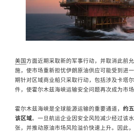
美国
方面近期采取新的军事行动，并取消此前
施，使市场重新担忧伊朗原油供应可能受到进
期针对区域商业船只采取行动，包括涉及卡塔
件，使霍尔木兹海峡运输安全问题再次成为市
霍尔木兹海峡是全球能源运输的重要通道，
约
该区域
。一旦航运企业因安全风险减少经过该
张，并推动原油市场风险溢价快速上升。因此