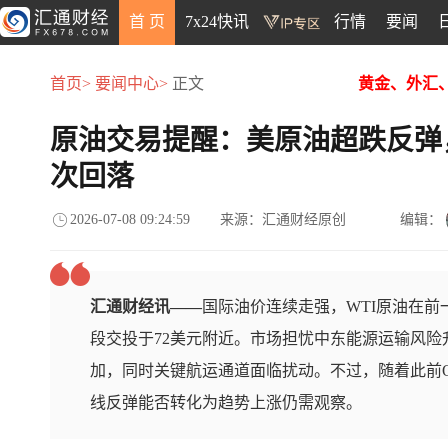
首 页
7x24快讯
行情
要闻
首页>
要闻中心>
正文
黄金、外汇
原油交易提醒：美原油超跌反弹
次回落
2026-07-08 09:24:59
来源：汇通财经原创
编辑：
汇通财经讯——
国际油价连续走强，WTI原油在前
段交投于72美元附近。市场担忧中东能源运输风
加，同时关键航运通道面临扰动。不过，随着此前O
线反弹能否转化为趋势上涨仍需观察。