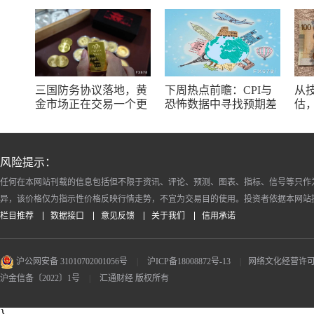
三国防务协议落地，黄
下周热点前瞻：CPI与
从
金市场正在交易一个更
恐怖数据中寻找预期差
估
大的变量？
段
风险提示：
任何在本网站刊载的信息包括但不限于资讯、评论、预测、图表、指标、信号等只作
异，该价格仅为指示性价格反映行情走势，不宜为交易目的使用。投资者依据本网站
栏目推荐
数据接口
意见反馈
关于我们
信用承诺
沪公网安备 31010702001056号
|
沪ICP备18008872号-13
|
网络文化经营许可证 沪
沪金信备〔2022〕1号
|
汇通财经 版权所有
}