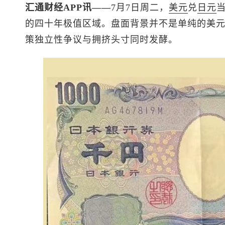
汇通财经APP讯——
7月7日周二，
美元
兑
日元
当
的四十年极值区域。盘面背景并不是单纯的美
策独立性争议与拥挤头寸同时发酵。