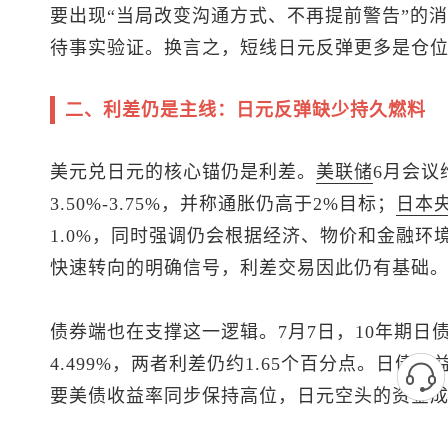
要出现“当局改变沟通方式、不再提前警告”的
待事实验证。换言之，短线日元反弹更多是仓
二、利差仍是主线：日元反弹缺少持久燃料
美元兑日元
的核心锚仍是利差。
美联储
6月会议
3.50%-3.75%，并称通胀仍高于2%目标；
日本
1.0%，同时强调仍会根据经济、物价和金融
快速转向的明确信号，利差交易因此仍有基础
债券端也在支撑这一逻辑。7月7日，10年期日债
4.499%，两者利差仍约1.65个百分点。日
要美债收益率同步保持高位，日元空头的资金