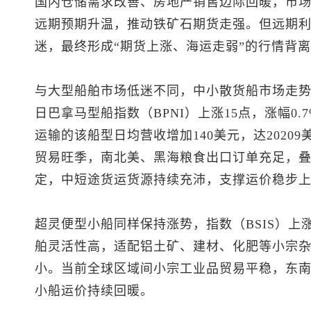
国内仓储需求改善、房地产销售边际回暖，市
远期预期升温，推动铁矿石期货走强。但远期
迷，最终形成“期货上涨、海运走弱”的行情背
与大型船舶市场低迷不同，中小散货船市场走
日巴拿马型船指数（BPNI）上涨15点，涨幅0.
运输的该船型日均营收增加140美元，达2020
贸易旺季，南北美、黑海粮食出口订单充足，
定，中短途货运货源持续充沛，支撑运价稳步
超灵便型小船同样保持涨势，指数（BSIS）上涨1
舶灵活性高，适配铝土矿、建材、化肥等小宗
小。当前全球区域间小宗工业品贸易平稳，东
小船运价持续回暖。