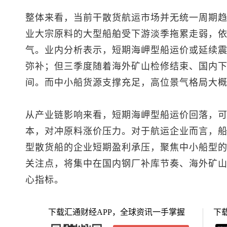
整体来看，当前干散货航运市场并无统一周期
业大宗原料的大型船舶受下游淡季拖累走弱，
气。业内分析表示，短期海岬型船运价或延续
弥补；但三季度随着海外矿山检修结束、国内
间。而中小船货源支撑充足，高位景气格局大
从产业链影响来看，短期海岬型船运价回落，
本，对冲原料涨价压力。对于航运企业而言，
型散货船的企业短期盈利承压，聚焦中小船型
关注点，将集中在国内钢厂补库节奏、海外矿
心指标。
下载汇通财经APP，全球资讯一手掌握
下