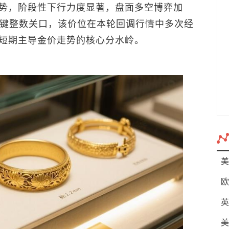
势，阶段性下行力度显著，盘面多空博弈加
键整数关口，该价位在本轮回调行情中多次经
短期主导金价走势的核心分水岭。
美
欧
英
美