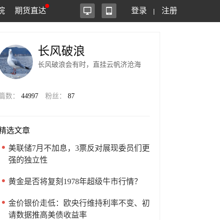
院
期货直达
登录
注册
长风破浪
长风破浪会有时，直挂云帆济沧海
篇数：
44997
粉丝：
87
精选文章
美联储7月不加息，3票反对展现委员们更
强的独立性
黄金是否将复刻1978年超级牛市行情？
金价银价走低：欧央行维持利率不变、初
请数据推高美债收益率