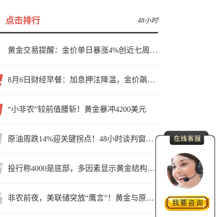
点击排行
48小时
黄金交易提醒：金价单日暴涨4%创近七周新高，加息预期降温叠加霍尔木兹“暂停信号”，牛市重启了？
8月6日财经早餐：加息押注降温，金价飙升至近两个月高位，地缘缓和预期，美油75关口拉锯
“小非农”较前值腰斩！黄金暴冲4200美元
原油周跌14%迎关键拐点！48小时谈判窗口，暗藏行情变数
投行称4000是底部，多因素显示黄金结构性机会显现
非农前夜，美联储突放“鹰言”！黄金与原油为何联手反攻？