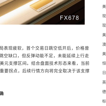
美
现
现
美
澳
局表现疲软，首个交易日跳空低开后，价格曾
美
跳空缺口，但反弹动能不足，未能延续上行走
0美元支撑区间。结合盘面技术形态来看，当前
恒
的重要拐点，后续行情方向将完全取决于该支撑
日
英
德
确
标