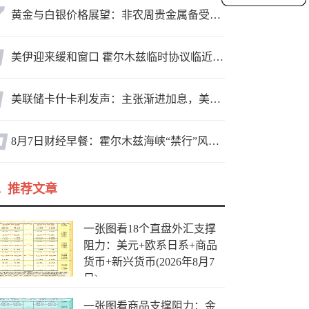
黄金与白银价格展望：非农周贵金属备受关注，黄金测试关键突破位
美伊迎来缓和窗口 霍尔木兹临时协议临近落地
美联储卡什卡利发声：主张渐进加息，美联储内部政策分歧
8月7日财经早餐：霍尔木兹海峡“禁行”风波再起，油价急涨金价承压，非农夜市场博弈加剧
推荐文章
一张图看18个直盘外汇支撑
阻力：美元+欧系日系+商品
货币+新兴货币(2026年8月7
日)
一张图看商品支撑阻力：金