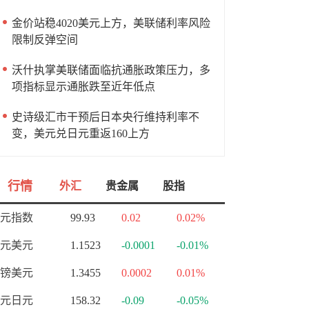
金价站稳4020美元上方，美联储利率风险
限制反弹空间
沃什执掌美联储面临抗通胀政策压力，多
项指标显示通胀跌至近年低点
史诗级汇市干预后日本央行维持利率不
变，美元兑日元重返160上方
行情
外汇
贵金属
股指
元指数
99.93
0.02
0.02%
元美元
1.1523
-0.0001
-0.01%
镑美元
1.3455
0.0002
0.01%
元日元
158.32
-0.09
-0.05%