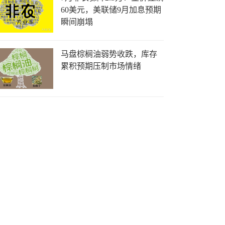
60美元，美联储9月加息预期
瞬间崩塌
马盘棕榈油弱势收跌，库存
累积预期压制市场情绪