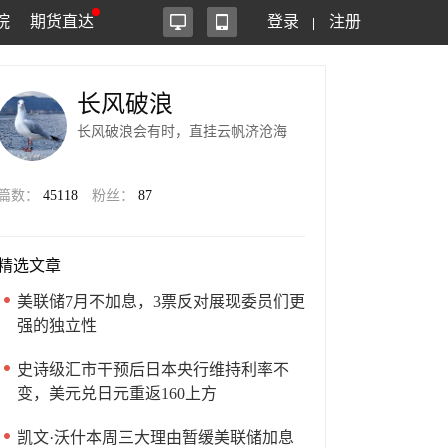
院
期货直达
登录
注册
长风破浪
长风破浪会有时，直挂云帆济沧海
篇数：
45118
粉丝：
87
精选文章
美联储7月不加息，3票反对展现委员们更
强的独立性
史诗级汇市干预后日本央行维持利率不
变，美元兑日元重返160上方
凯文·沃什本周三大理由暂缓美联储加息