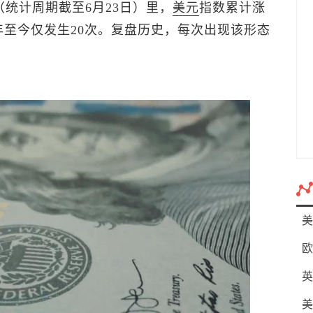
（统计周期截至6月23日）里，
美元
指数
累计涨
0年至今仅发生20次。复盘历史，每次出现该形态
美
欧
英
美