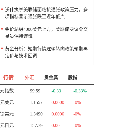
沃什执掌美联储面临抗通胀政策压力，多
项指标显示通胀跌至近年低点
金价站稳4000美元上方，美联储决议令交
易员保持谨慎
黄金分析：短期行情逻辑转向政策预期再
定价与技术回调
行情
外汇
贵金属
股指
元指数
99.59
-0.33
-0.33%
元美元
1.1557
0.0000
-0%
镑美元
1.3490
0.0000
-0%
元日元
157.79
0.00
-0%