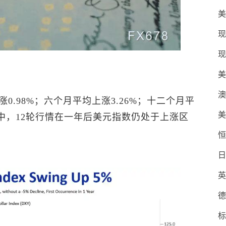
美
现
现
美
澳
涨0.98%；六个月平均上涨3.26%；十二个月平
美
情中，12轮行情在一年后
美元指数
仍处于上涨区
恒
日
英
德
标