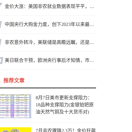
金价大涨：美国非农就业数据表现平平，美联储加息预期遭重创
中国央行大购金力度，创下2023年以来最大月度购金规模
非农意外转冷，美联储是高瞻远瞩，还是政治默契？
美日联合干预，欧洲央行事后才知情，市场该担心什么？
推荐文章
8月7日美市更新支撑阻力：
18品种支撑阻力(金银铂钯原
油天然气铜及十大货币对)
7月非农骤降2.3万！金价狂飙