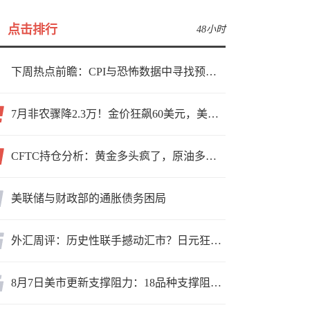
点击排行
48小时
下周热点前瞻：CPI与恐怖数据中寻找预期差
7月非农骤降2.3万！金价狂飙60美元，美联储9月加息预期瞬间崩塌
CFTC持仓分析：黄金多头疯了，原油多头跑了，日元空头投降了！
美联储与财政部的通胀债务困局
外汇周评：历史性联手撼动汇市？日元狂飙后回调，非农意外爆冷，美元刷新七周低点
8月7日美市更新支撑阻力：18品种支撑阻力(金银铂钯原油天然气铜及十大货币对)