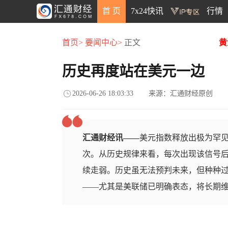
首 页
7x24快讯
行情
首页>
要闻中心>
正文
黄
历史再度站在美元一边
2026-06-26 18:03:33
来源：汇通财经原创
汇通财经讯——
美元指数释放出极为罕见
次。从历史规律来看，每次出现该信号
续走弱。历史虽无法预判未来，但种种
——尤其是美联储已明确表态，将长期