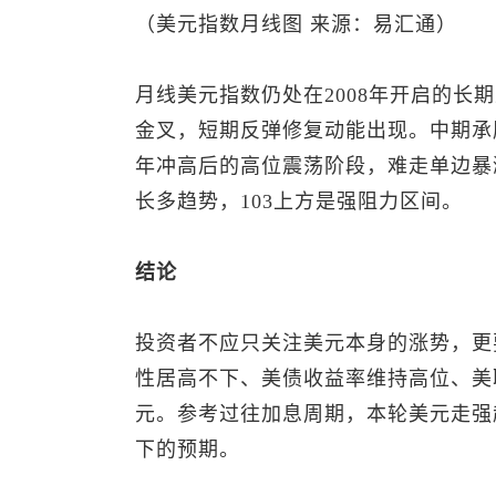
（
美元指数
月线图 来源：易汇通）
月线
美元指数
仍处在2008年开启的长
金叉，短期反弹修复动能出现。中期承压MA
年冲高后的高位震荡阶段，难走单边暴涨。 
长多趋势，103上方是强阻力区间。
结论
投资者不应只关注美元本身的涨势，更
性居高不下、美债收益率维持高位、美
元。参考过往加息周期，本轮美元走强
下的预期。