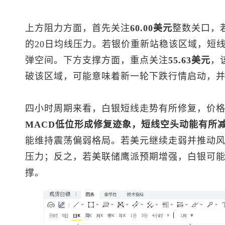
上方阻力方面，首先关注
60.00美元
整数关口，
的20日均线压力。若银价重新站稳该区域，短
弹空间。下方支撑方面，重点关注
55.63美元
，
破该区域，可能意味着新一轮下跌行情启动，
四小时周期来看，白银短线走势有所修复，价
MACD低位形成修复迹象，短线空头动能有所
能维持震荡偏弱格局。若美元继续走弱并推动
压力；反之，若美联储鹰派预期增强，白银可
撑。