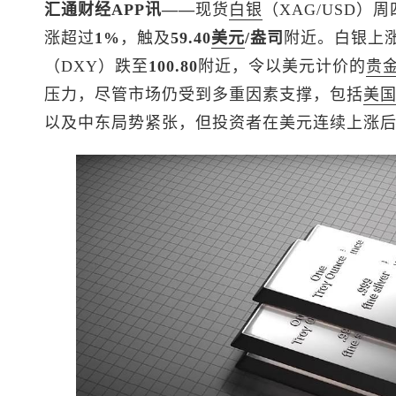
汇通财经APP讯——
现货
白银
（XAG/USD
涨超过
1%
，触及
59.40
美元
/盎司
附近。白银上
（DXY）跌至
100.80
附近，令以美元计价的
贵
压力，尽管市场仍受到多重因素支撑，包括
美
以及中东局势紧张，但投资者在美元连续上涨