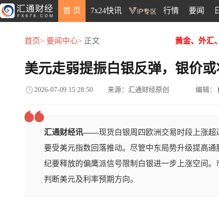
首 页
7x24快讯
行情
要闻
首页>
要闻中心>
正文
黄金、外汇
美元走弱提振白银反弹，银价或
2026-07-09 15:28:50
来源：汇通财经原创
编辑：
汇通财经讯——
现货白银周四欧洲交易时段上涨超过1
要受美元指数回落推动。尽管中东局势升级提高通
纪要释放的偏鹰派信号限制白银进一步上涨空间。市
判断美元及利率预期方向。