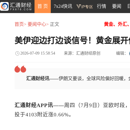
首 页
7x24快讯
行情
要闻
首页>
要闻中心>
正文
黄金、外汇
美伊迎边打边谈信号！黄金展开
2026-07-09 15:58:54
来源：汇通财经原创
编辑：
汇通财经讯——
伊朗又要谈，全球风险偏好回暖，
汇通财经APP讯——
周四（7月9日）亚欧时段
投于4103附近涨0.66%。