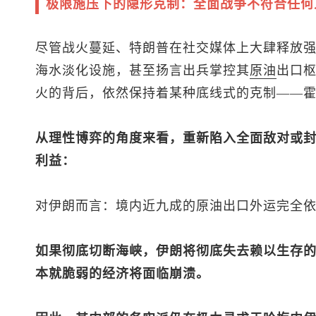
极限施压下的隐形克制：全面战争不符合任何
尽管战火蔓延、特朗普在社交媒体上大肆释放
海水淡化设施，甚至扬言出兵掌控其
原油
出口
火的背后，依然保持着某种底线式的克制——
从理性博弈的角度来看，重新陷入全面敌对或
利益：
对伊朗而言：境内近九成的原油出口外运完全
如果彻底切断海峡，伊朗将彻底失去赖以生存
本就脆弱的经济将面临崩溃。