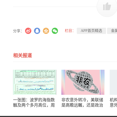
栏目：
APP首页精选
金
分享：
相关报道
一张图：波罗的海指数
非农意外转冷，美联储
机
触及两个多月高位，周
是高瞻远瞩，还是政治
意
线大幅收涨
默契？
策